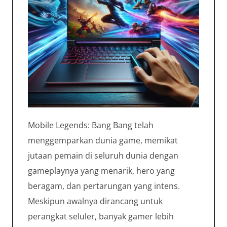
Mobile Legends: Bang Bang telah
menggemparkan dunia game, memikat
jutaan pemain di seluruh dunia dengan
gameplaynya yang menarik, hero yang
beragam, dan pertarungan yang intens.
Meskipun awalnya dirancang untuk
perangkat seluler, banyak gamer lebih