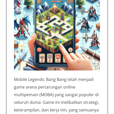
Mobile Legends: Bang Bang telah menjadi
game arena pertarungan online
multipemain (MOBA) yang sangat populer di
seluruh dunia. Game ini melibatkan strategi,
keterampilan, dan kerja tim, yang semuanya