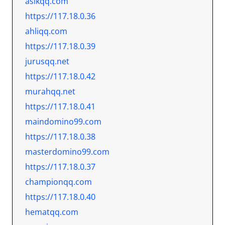
asikqq.com
https://117.18.0.36
ahliqq.com
https://117.18.0.39
jurusqq.net
https://117.18.0.42
murahqq.net
https://117.18.0.41
maindomino99.com
https://117.18.0.38
masterdomino99.com
https://117.18.0.37
championqq.com
https://117.18.0.40
hematqq.com