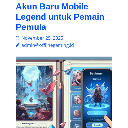
Akun Baru Mobile
Legend untuk Pemain
Pemula
November 25, 2025
admin@offlinegaming.id