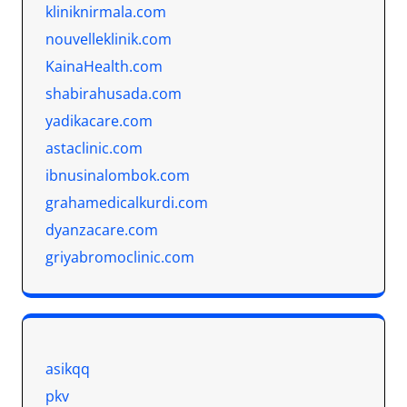
kliniknirmala.com
nouvelleklinik.com
KainaHealth.com
shabirahusada.com
yadikacare.com
astaclinic.com
ibnusinalombok.com
grahamedicalkurdi.com
dyanzacare.com
griyabromoclinic.com
asikqq
pkv