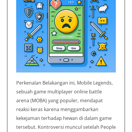
Perkenalan Belakangan ini, Mobile Legends,
sebuah game multiplayer online battle
arena (MOBA) yang populer, mendapat
reaksi keras karena menggambarkan
kekejaman terhadap hewan di dalam game
tersebut. Kontroversi muncul setelah People