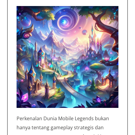
Perkenalan Dunia Mobile Legends bukan
hanya tentang gameplay strategis dan