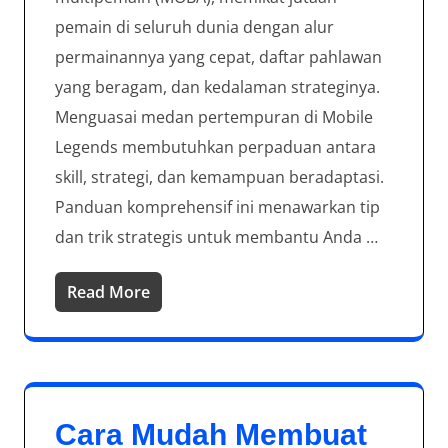
pemain di seluruh dunia dengan alur
permainannya yang cepat, daftar pahlawan
yang beragam, dan kedalaman strateginya.
Menguasai medan pertempuran di Mobile
Legends membutuhkan perpaduan antara
skill, strategi, dan kemampuan beradaptasi.
Panduan komprehensif ini menawarkan tip
dan trik strategis untuk membantu Anda …
Read More
Cara Mudah Membuat