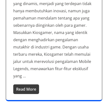
yang dinamis, menjadi yang terdepan tidak
hanya membutuhkan inovasi, namun juga
pemahaman mendalam tentang apa yang
sebenarnya diinginkan oleh para gamer.
Masukkan Kiosgamer, nama yang identik
dengan menghadirkan pengalaman
mutakhir di industri game. Dengan usaha
terbaru mereka, Kiosgamer telah memulai
jalur untuk merevolusi pengalaman Mobile
Legends, menawarkan fitur-fitur eksklusif
yang …
Read More