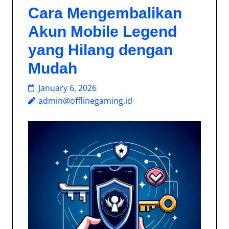
Cara Mengembalikan
Akun Mobile Legend
yang Hilang dengan
Mudah
January 6, 2026
admin@offlinegaming.id