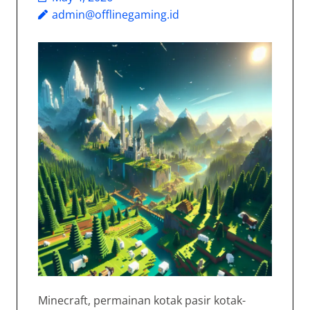
admin@offlinegaming.id
Minecraft, permainan kotak pasir kotak-