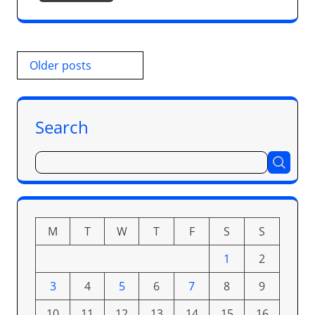
Posts
Older posts
navigation
Search
M
T
W
T
F
S
S
1
2
3
4
5
6
7
8
9
10
11
12
13
14
15
16