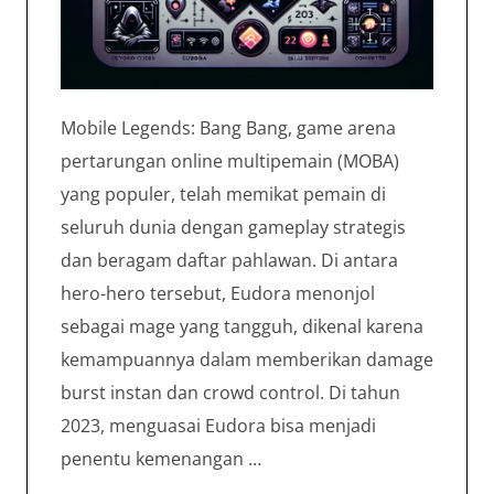
Mobile Legends: Bang Bang, game arena
pertarungan online multipemain (MOBA)
yang populer, telah memikat pemain di
seluruh dunia dengan gameplay strategis
dan beragam daftar pahlawan. Di antara
hero-hero tersebut, Eudora menonjol
sebagai mage yang tangguh, dikenal karena
kemampuannya dalam memberikan damage
burst instan dan crowd control. Di tahun
2023, menguasai Eudora bisa menjadi
penentu kemenangan …