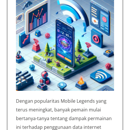
Dengan popularitas Mobile Legends yang
terus meningkat, banyak pemain mulai
bertanya-tanya tentang dampak permainan
ini terhadap penggunaan data internet