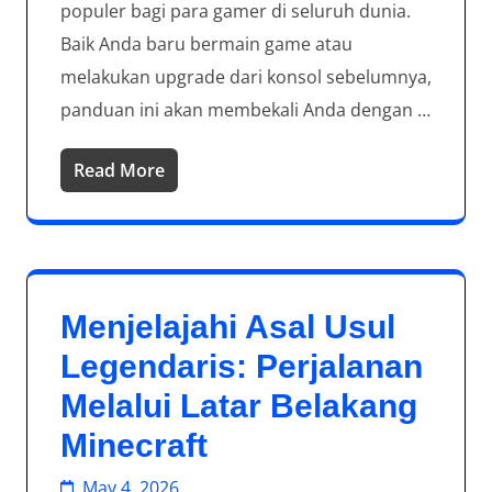
populer bagi para gamer di seluruh dunia.
Baik Anda baru bermain game atau
melakukan upgrade dari konsol sebelumnya,
panduan ini akan membekali Anda dengan …
Read More
Menjelajahi Asal Usul
Legendaris: Perjalanan
Melalui Latar Belakang
Minecraft
May 4, 2026