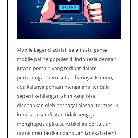
Mobile Legend adalah salah satu game
mobile paling populer di Indonesia dengan
jutaan pemain yang terlibat dalam
pertarungan seru setiap harinya. Namun,
ada kalanya pemain mengalami kendala
seperti kehilangan akun yang bisa
disebabkan oleh berbagai alasan, termasuk
lupa kata sandi atau tidak sengaja
menghapus aplikasi. Artikel ini bertujuan
untuk memberikan panduan langkah demi