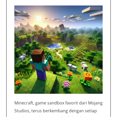
Minecraft, game sandbox favorit dari Mojang
Studios, terus berkembang dengan setiap