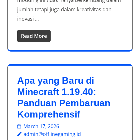
modding ini tidak hanya berkembang dalam
jumlah tetapi juga dalam kreativitas dan
inovasi …
Read More
Apa yang Baru di
Minecraft 1.19.40:
Panduan Pembaruan
Komprehensif
March 17, 2026
admin@offlinegaming.id