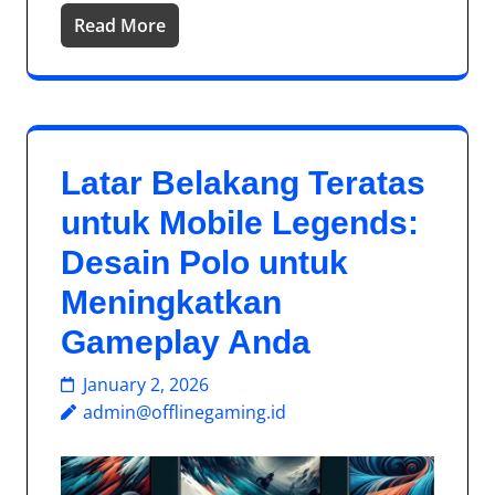
Read More
Latar Belakang Teratas
untuk Mobile Legends:
Desain Polo untuk
Meningkatkan
Gameplay Anda
January 2, 2026
admin@offlinegaming.id