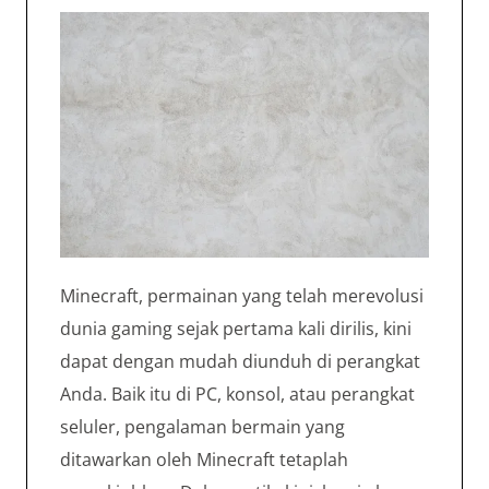
Minecraft, permainan yang telah merevolusi
dunia gaming sejak pertama kali dirilis, kini
dapat dengan mudah diunduh di perangkat
Anda. Baik itu di PC, konsol, atau perangkat
seluler, pengalaman bermain yang
ditawarkan oleh Minecraft tetaplah