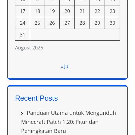
17
18
19
20
21
22
23
24
25
26
27
28
29
30
31
August 2026
« Jul
Recent Posts
Panduan Utama untuk Mengunduh
Minecraft Patch 1.20: Fitur dan
Peningkatan Baru