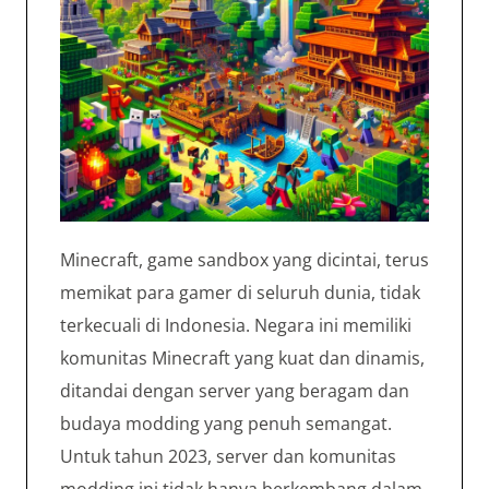
Minecraft, game sandbox yang dicintai, terus
memikat para gamer di seluruh dunia, tidak
terkecuali di Indonesia. Negara ini memiliki
komunitas Minecraft yang kuat dan dinamis,
ditandai dengan server yang beragam dan
budaya modding yang penuh semangat.
Untuk tahun 2023, server dan komunitas