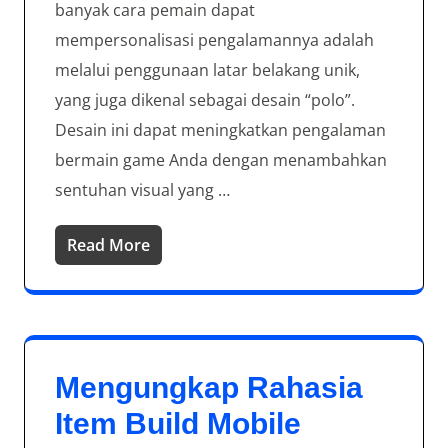
banyak cara pemain dapat
mempersonalisasi pengalamannya adalah
melalui penggunaan latar belakang unik,
yang juga dikenal sebagai desain “polo”.
Desain ini dapat meningkatkan pengalaman
bermain game Anda dengan menambahkan
sentuhan visual yang …
Read More
Mengungkap Rahasia
Item Build Mobile