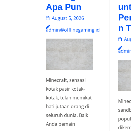
Apa Pun
un
Pe
August 5, 2026
n 
admin@offlinegaming.id
Aug
admin
Minecraft, sensasi
kotak pasir kotak-
kotak, telah memikat
Minec
hati jutaan orang di
sandb
seluruh dunia. Baik
popul
Anda pemain
dikem