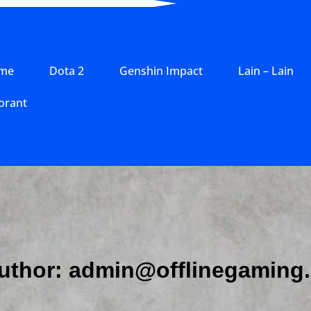
me
Dota 2
Genshin Impact
Lain – Lain
orant
uthor:
admin@offlinegaming.