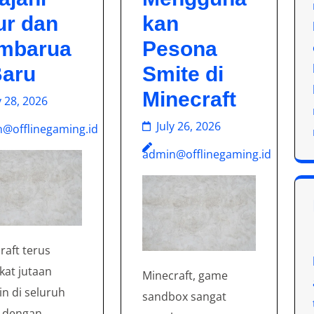
ur dan
kan
mbarua
Pesona
Baru
Smite di
Minecraft
y 28, 2026
July 26, 2026
@offlinegaming.id
admin@offlinegaming.id
raft terus
at jutaan
Minecraft, game
n di seluruh
sandbox sangat
 dengan