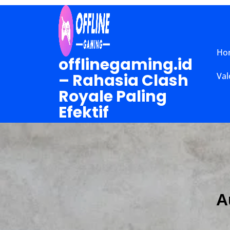
Skip
to
content
Ho
(Press
offlinegaming.id
Enter)
– Rahasia Clash
Val
Royale Paling
Efektif
A