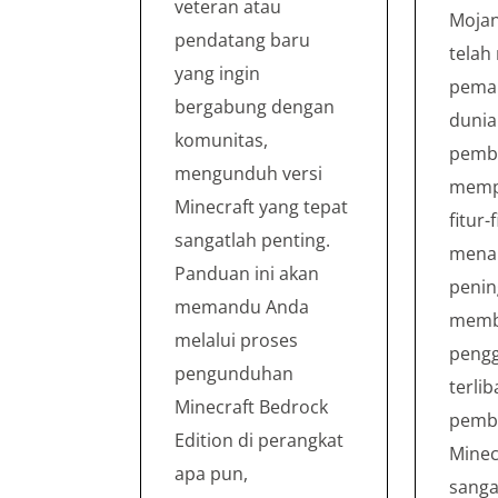
veteran atau
Mojan
pendatang baru
telah
yang ingin
pemai
bergabung dengan
dunia
komunitas,
pemba
mengunduh versi
memp
Minecraft yang tepat
fitur-
sangatlah penting.
menar
Panduan ini akan
penin
memandu Anda
memb
melalui proses
pengg
pengunduhan
terlib
Minecraft Bedrock
pemb
Edition di perangkat
Minec
apa pun,
sanga