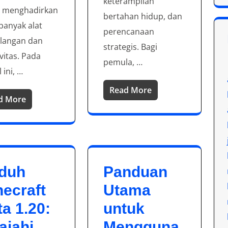
keterampilan
, menghadirkan
bertahan hidup, dan
 banyak alat
perencanaan
langan dan
strategis. Bagi
vitas. Pada
pemula, …
l ini, …
Read More
d More
duh
Panduan
necraft
Utama
a 1.20:
untuk
ajahi
Mengguna