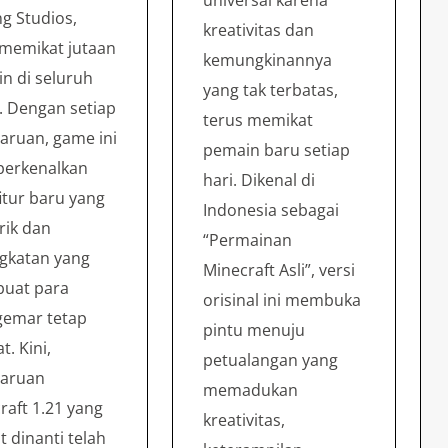
universal karena
g Studios,
kreativitas dan
 memikat jutaan
kemungkinannya
n di seluruh
yang tak terbatas,
. Dengan setiap
terus memikat
ruan, game ini
pemain baru setiap
erkenalkan
hari. Dikenal di
fitur baru yang
Indonesia sebagai
ik dan
“Permainan
gkatan yang
Minecraft Asli”, versi
uat para
orisinal ini membuka
emar tetap
pintu menuju
at. Kini,
petualangan yang
aruan
memadukan
raft 1.21 yang
kreativitas,
t dinanti telah