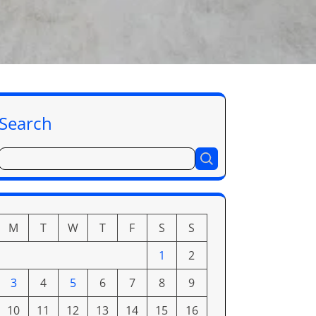
Search
M
T
W
T
F
S
S
1
2
3
4
5
6
7
8
9
10
11
12
13
14
15
16