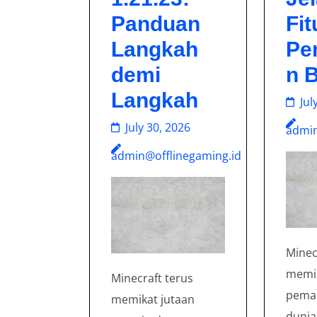
Panduan
Fit
Langkah
Pe
demi
n 
Langkah
Jul
July 30, 2026
admin
admin@offlinegaming.id
Minec
memik
Minecraft terus
pemai
memikat jutaan
dunia