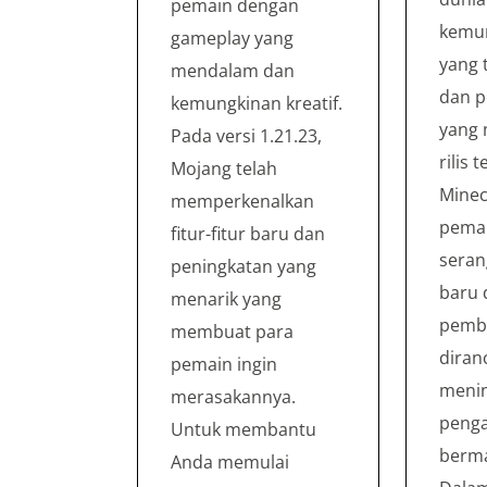
pemain dengan
kemun
gameplay yang
yang 
mendalam dan
dan 
kemungkinan kreatif.
yang 
Pada versi 1.21.23,
rilis 
Mojang telah
Minec
memperkenalkan
pemai
fitur-fitur baru dan
seran
peningkatan yang
baru 
menarik yang
pemb
membuat para
diran
pemain ingin
meni
merasakannya.
peng
Untuk membantu
berm
Anda memulai