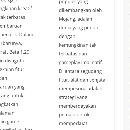
populer yang
gkinan kreatif
dikembangkan oleh
tak terbatas
Mojang, adalah
pembaruan
dunia yang penuh
menarik. Dalam
dengan
terbarunya,
kemungkinan tak
raft Beta 1.20,
terbatas dan
n disuguhi
gameplay imajinatif.
gkaian fitur
Di antara segudang
dan
fitur, alat dan senjata
aruan yang
mempesona adalah
cang untuk
strategi yang
ngkatkan
memberdayakan
alaman
pemain untuk
ain game.
memperkuat