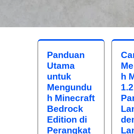
Panduan
Ca
Utama
Me
untuk
h M
Mengundu
1.2
h Minecraft
Pa
Bedrock
La
Edition di
de
Perangkat
La