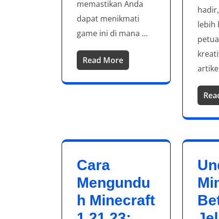
memastikan Anda
hadir
dapat menikmati
lebih
game ini di mana …
petua
kreati
Read More
artike
Rea
Cara
Un
Mengundu
Mi
h Minecraft
Bet
1.21.23:
Jel