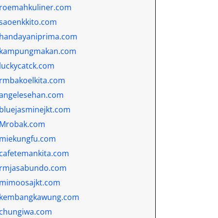
roemahkuliner.com
saoenkkito.com
handayaniprima.com
kampungmakan.com
luckycatck.com
rmbakoelkita.com
angelesehan.com
bluejasminejkt.com
Mrobak.com
miekungfu.com
cafetemankita.com
rmjasabundo.com
mimoosajkt.com
kembangkawung.com
chungiwa.com