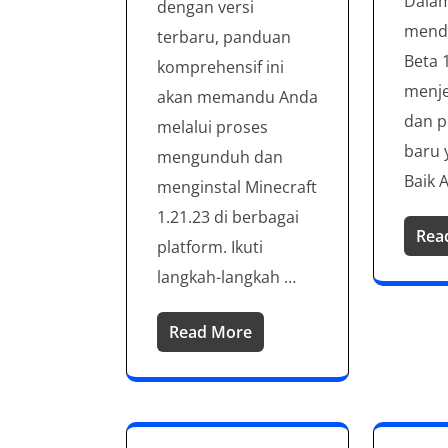
Dalam 
dengan versi
menda
terbaru, panduan
Beta 
komprehensif ini
menje
akan memandu Anda
dan p
melalui proses
baru 
mengunduh dan
Baik 
menginstal Minecraft
1.21.23 di berbagai
Rea
platform. Ikuti
langkah-langkah …
Read More