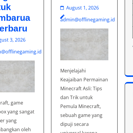
tuk
August 1, 2026
mbarua
admin@offlinegaming.id
Terbaru
ust 3, 2026
@offlinegaming.id
Menjelajahi
Keajaiban Permainan
Minecraft Asli: Tips
dan Trik untuk
raft, game
Pemula Minecraft,
ox yang sangat
sebuah game yang
er yang
dipuji secara
bangkan oleh