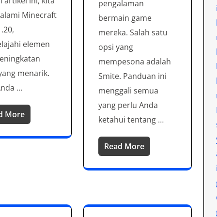
artikel ini, kita
pengalaman
lami Minecraft
bermain game
1.20,
mereka. Salah satu
lajahi elemen
opsi yang
eningkatan
mempesona adalah
yang menarik.
Smite. Panduan ini
Anda …
menggali semua
yang perlu Anda
d More
ketahui tentang …
Read More