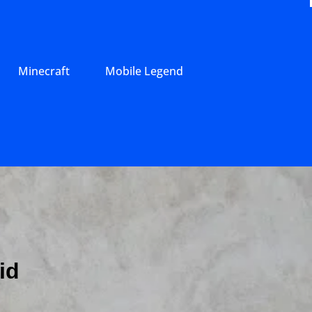
Minecraft
Mobile Legend
id