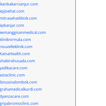
ikanbakarcianjur.com
kpjisehat.com
mitrasehatklinik.com
kpbanjar.com
kemanggisanmedical.com
kliniknirmala.com
nouvelleklinik.com
KainaHealth.com
shabirahusada.com
yadikacare.com
astaclinic.com
ibnusinalombok.com
grahamedicalkurdi.com
dyanzacare.com
griyabromoclinic.com