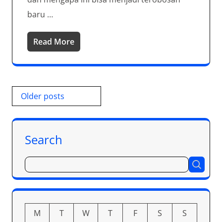
baru …
Read More
Posts
Older posts
navigation
Search
M
T
W
T
F
S
S