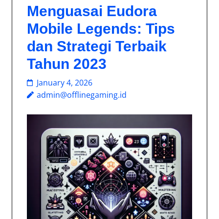
Menguasai Eudora
Mobile Legends: Tips
dan Strategi Terbaik
Tahun 2023
January 4, 2026
admin@offlinegaming.id