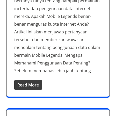
bertanya-tanya tentang dampak permainan
ini terhadap penggunaan data internet
mereka. Apakah Mobile Legends benar-
benar menguras kuota internet Anda?
Artikel ini akan menjawab pertanyaan
tersebut dan memberikan wawasan
mendalam tentang penggunaan data dalam
bermain Mobile Legends. Mengapa
Memahami Penggunaan Data Penting?
Sebelum membahas lebih jauh tentang …
Read More