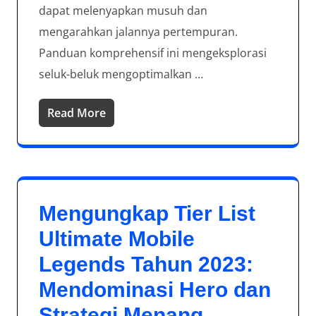
dapat melenyapkan musuh dan
mengarahkan jalannya pertempuran.
Panduan komprehensif ini mengeksplorasi
seluk-beluk mengoptimalkan …
Read More
Mengungkap Tier List
Ultimate Mobile
Legends Tahun 2023:
Mendominasi Hero dan
Strategi Menang