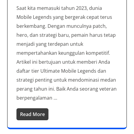
Saat kita memasuki tahun 2023, dunia
Mobile Legends yang bergerak cepat terus
berkembang. Dengan munculnya patch,
hero, dan strategi baru, pemain harus tetap
menjadi yang terdepan untuk
mempertahankan keunggulan kompetitif.
Artikel ini bertujuan untuk memberi Anda
daftar tier Ultimate Mobile Legends dan
strategi penting untuk mendominasi medan
perang tahun ini. Baik Anda seorang veteran
berpengalaman …
Read More