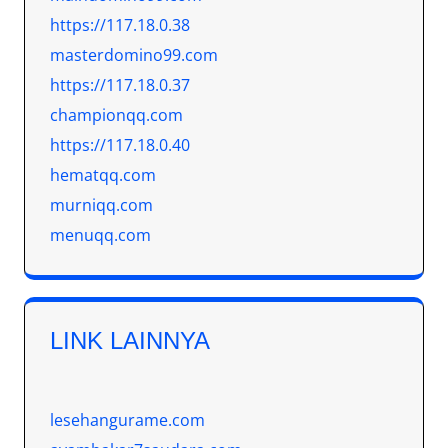
https://117.18.0.38
masterdomino99.com
https://117.18.0.37
championqq.com
https://117.18.0.40
hematqq.com
murniqq.com
menuqq.com
LINK LAINNYA
lesehangurame.com