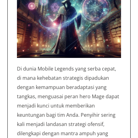
Di dunia Mobile Legends yang serba cepat,
di mana kehebatan strategis dipadukan
dengan kemampuan beradaptasi yang
tangkas, menguasai peran hero Mage dapat
menjadi kunci untuk memberikan
keuntungan bagi tim Anda. Penyihir sering
kali menjadi landasan strategi ofensif,
dilengkapi dengan mantra ampuh yang