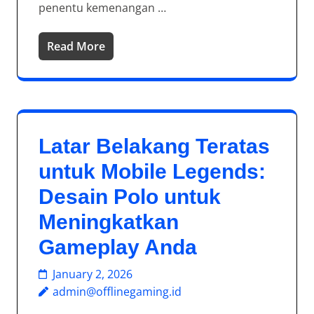
penentu kemenangan …
Read More
Latar Belakang Teratas
untuk Mobile Legends:
Desain Polo untuk
Meningkatkan
Gameplay Anda
January 2, 2026
admin@offlinegaming.id