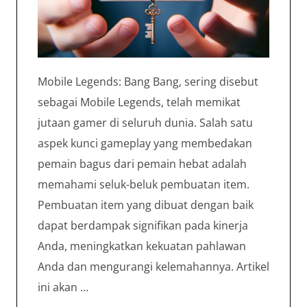
Mobile Legends: Bang Bang, sering disebut
sebagai Mobile Legends, telah memikat
jutaan gamer di seluruh dunia. Salah satu
aspek kunci gameplay yang membedakan
pemain bagus dari pemain hebat adalah
memahami seluk-beluk pembuatan item.
Pembuatan item yang dibuat dengan baik
dapat berdampak signifikan pada kinerja
Anda, meningkatkan kekuatan pahlawan
Anda dan mengurangi kelemahannya. Artikel
ini akan …