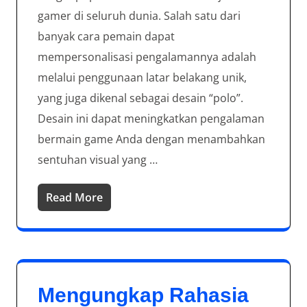
gamer di seluruh dunia. Salah satu dari
banyak cara pemain dapat
mempersonalisasi pengalamannya adalah
melalui penggunaan latar belakang unik,
yang juga dikenal sebagai desain “polo”.
Desain ini dapat meningkatkan pengalaman
bermain game Anda dengan menambahkan
sentuhan visual yang …
Read More
Mengungkap Rahasia