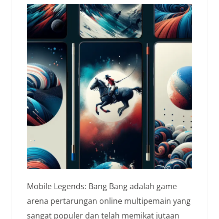
Mobile Legends: Bang Bang adalah game
arena pertarungan online multipemain yang
sangat populer dan telah memikat jutaan