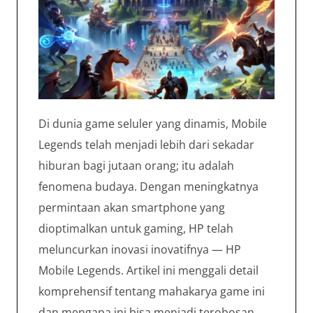
Di dunia game seluler yang dinamis, Mobile
Legends telah menjadi lebih dari sekadar
hiburan bagi jutaan orang; itu adalah
fenomena budaya. Dengan meningkatnya
permintaan akan smartphone yang
dioptimalkan untuk gaming, HP telah
meluncurkan inovasi inovatifnya — HP
Mobile Legends. Artikel ini menggali detail
komprehensif tentang mahakarya game ini
dan mengapa ini bisa menjadi terobosan