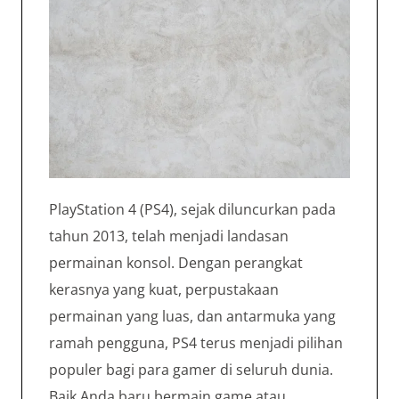
PlayStation 4 (PS4), sejak diluncurkan pada
tahun 2013, telah menjadi landasan
permainan konsol. Dengan perangkat
kerasnya yang kuat, perpustakaan
permainan yang luas, dan antarmuka yang
ramah pengguna, PS4 terus menjadi pilihan
populer bagi para gamer di seluruh dunia.
Baik Anda baru bermain game atau