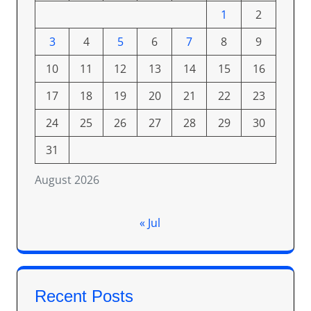
1
2
3
4
5
6
7
8
9
10
11
12
13
14
15
16
17
18
19
20
21
22
23
24
25
26
27
28
29
30
31
August 2026
« Jul
Recent Posts