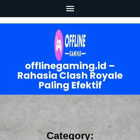
Skip
to
content
(Press
Enter)
offlinegaming.id –
Rahasia Clash Royale
Paling Efektif
Category: