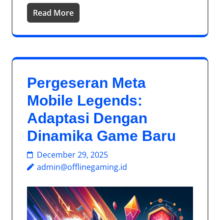
Read More
Pergeseran Meta
Mobile Legends:
Adaptasi Dengan
Dinamika Game Baru
December 29, 2025
admin@offlinegaming.id