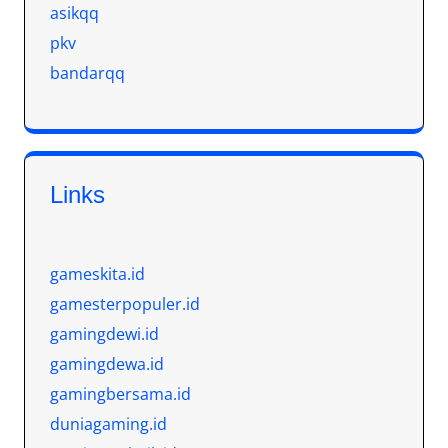
asikqq
pkv
bandarqq
Links
gameskita.id
gamesterpopuler.id
gamingdewi.id
gamingdewa.id
gamingbersama.id
duniagaming.id