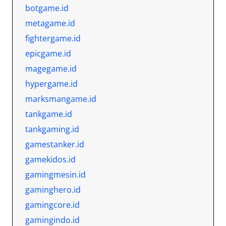
botgame.id
metagame.id
fightergame.id
epicgame.id
magegame.id
hypergame.id
marksmangame.id
tankgame.id
tankgaming.id
gamestanker.id
gamekidos.id
gamingmesin.id
gaminghero.id
gamingcore.id
gamingindo.id