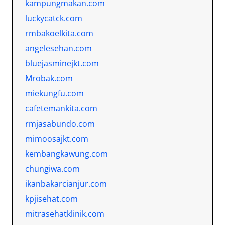
kampungmakan.com
luckycatck.com
rmbakoelkita.com
angelesehan.com
bluejasminejkt.com
Mrobak.com
miekungfu.com
cafetemankita.com
rmjasabundo.com
mimoosajkt.com
kembangkawung.com
chungiwa.com
ikanbakarcianjur.com
kpjisehat.com
mitrasehatklinik.com