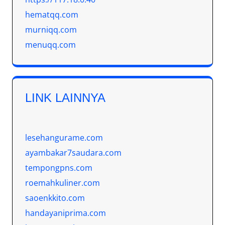
hematqq.com
murniqq.com
menuqq.com
LINK LAINNYA
lesehangurame.com
ayambakar7saudara.com
tempongpns.com
roemahkuliner.com
saoenkkito.com
handayaniprima.com