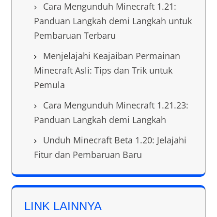
Cara Mengunduh Minecraft 1.21:
Panduan Langkah demi Langkah untuk
Pembaruan Terbaru
Menjelajahi Keajaiban Permainan
Minecraft Asli: Tips dan Trik untuk
Pemula
Cara Mengunduh Minecraft 1.21.23:
Panduan Langkah demi Langkah
Unduh Minecraft Beta 1.20: Jelajahi
Fitur dan Pembaruan Baru
LINK LAINNYA