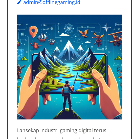
admin@offlinegaming.id
Lansekap industri gaming digital terus