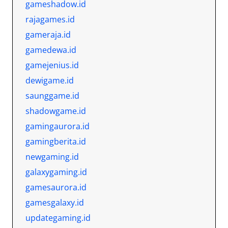
gameshadow.id
rajagames.id
gameraja.id
gamedewa.id
gamejenius.id
dewigame.id
saunggame.id
shadowgame.id
gamingaurora.id
gamingberita.id
newgaming.id
galaxygaming.id
gamesaurora.id
gamesgalaxy.id
updategaming.id