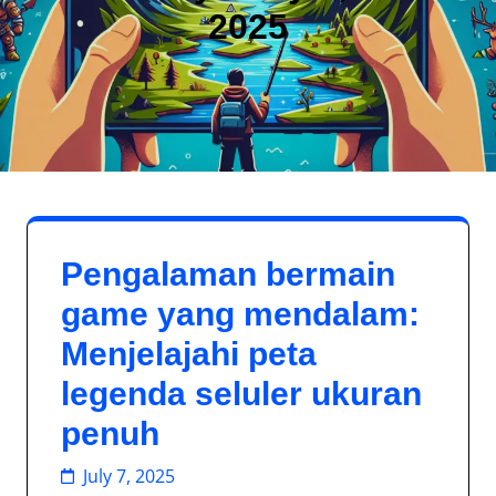
2025
Pengalaman bermain
game yang mendalam:
Menjelajahi peta
legenda seluler ukuran
penuh
July 7, 2025