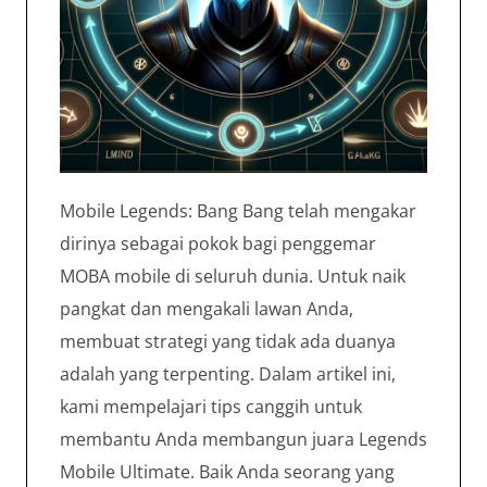
Mobile Legends: Bang Bang telah mengakar
dirinya sebagai pokok bagi penggemar
MOBA mobile di seluruh dunia. Untuk naik
pangkat dan mengakali lawan Anda,
membuat strategi yang tidak ada duanya
adalah yang terpenting. Dalam artikel ini,
kami mempelajari tips canggih untuk
membantu Anda membangun juara Legends
Mobile Ultimate. Baik Anda seorang yang