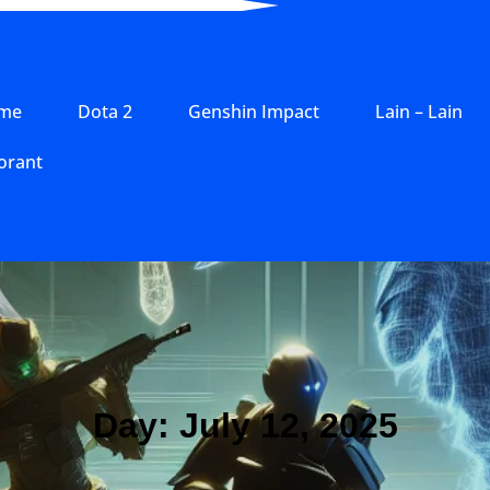
me
Dota 2
Genshin Impact
Lain – Lain
orant
Day:
July 12, 2025