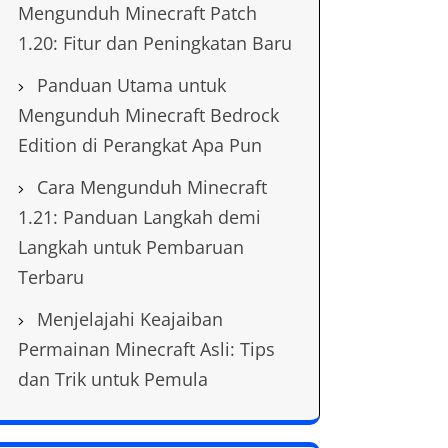
Mengunduh Minecraft Patch
1.20: Fitur dan Peningkatan Baru
Panduan Utama untuk
Mengunduh Minecraft Bedrock
Edition di Perangkat Apa Pun
Cara Mengunduh Minecraft
1.21: Panduan Langkah demi
Langkah untuk Pembaruan
Terbaru
Menjelajahi Keajaiban
Permainan Minecraft Asli: Tips
dan Trik untuk Pemula