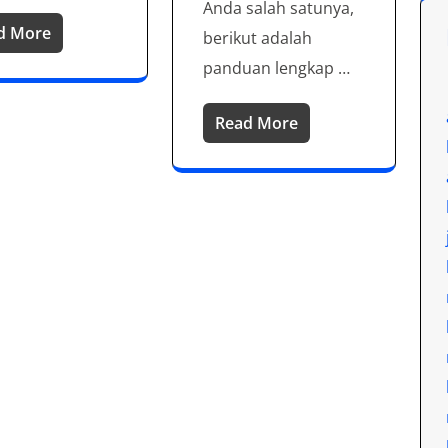
Anda salah satunya,
d More
berikut adalah
panduan lengkap …
Read More