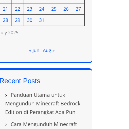
21
22
23
24
25
26
27
28
29
30
31
July 2025
« Jun
Aug »
Recent Posts
Panduan Utama untuk
Mengunduh Minecraft Bedrock
Edition di Perangkat Apa Pun
Cara Mengunduh Minecraft