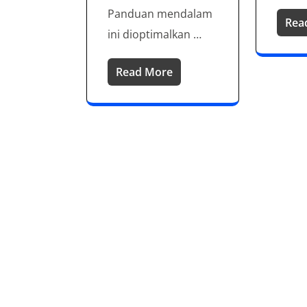
Panduan mendalam
Rea
ini dioptimalkan …
Read More