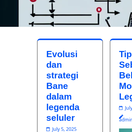
Evolusi
Ti
dan
Se
strategi
Be
Bane
Mo
dalam
Le
legenda
Jul
seluler
admin
July 5, 2025