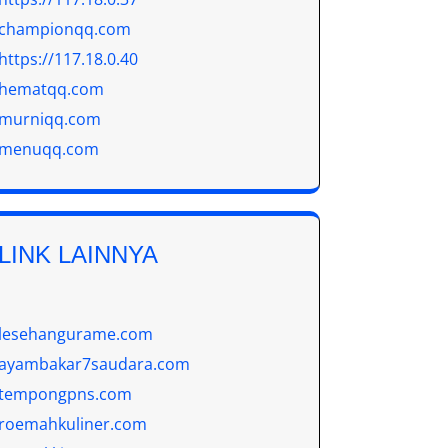
championqq.com
https://117.18.0.40
hematqq.com
murniqq.com
menuqq.com
LINK LAINNYA
lesehangurame.com
ayambakar7saudara.com
tempongpns.com
roemahkuliner.com