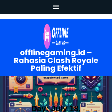
Skip
to
content
(Press
Enter)
offlinegaming.id –
Rahasia Clash Royale
Paling Efektif
Day:
July 18,