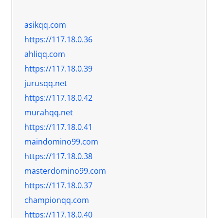
asikqq.com
https://117.18.0.36
ahliqq.com
https://117.18.0.39
jurusqq.net
https://117.18.0.42
murahqq.net
https://117.18.0.41
maindomino99.com
https://117.18.0.38
masterdomino99.com
https://117.18.0.37
championqq.com
https://117.18.0.40