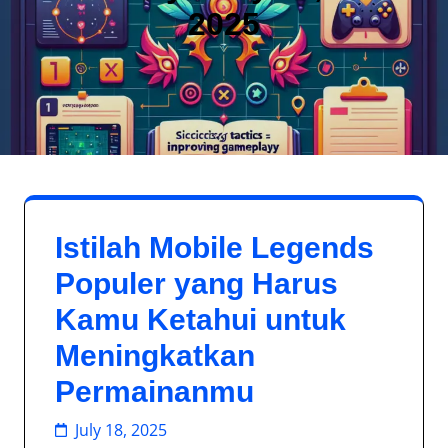
2025
Istilah Mobile Legends
Populer yang Harus
Kamu Ketahui untuk
Meningkatkan
Permainanmu
July 18, 2025