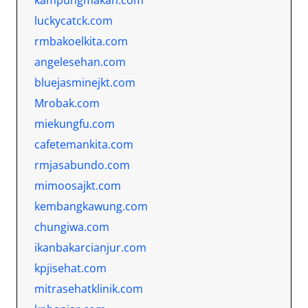
kampungmakan.com
luckycatck.com
rmbakoelkita.com
angelesehan.com
bluejasminejkt.com
Mrobak.com
miekungfu.com
cafetemankita.com
rmjasabundo.com
mimoosajkt.com
kembangkawung.com
chungiwa.com
ikanbakarcianjur.com
kpjisehat.com
mitrasehatklinik.com