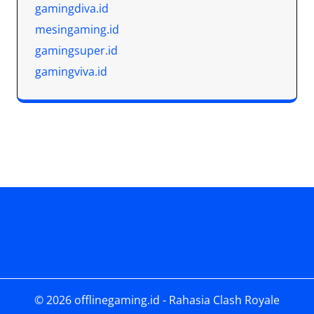
gamingdiva.id
mesingaming.id
gamingsuper.id
gamingviva.id
© 2026
offlinegaming.id - Rahasia Clash Royale