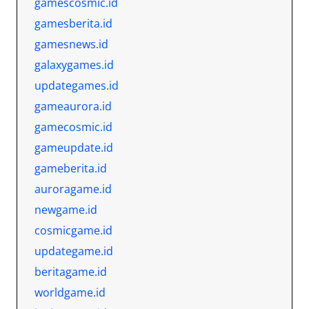
gamescosmic.id
gamesberita.id
gamesnews.id
galaxygames.id
updategames.id
gameaurora.id
gamecosmic.id
gameupdate.id
gameberita.id
auroragame.id
newgame.id
cosmicgame.id
updategame.id
beritagame.id
worldgame.id