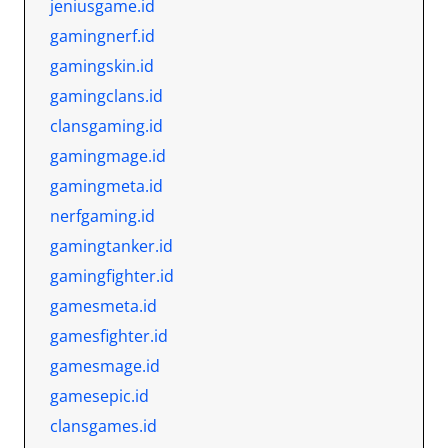
jeniusgame.id
gamingnerf.id
gamingskin.id
gamingclans.id
clansgaming.id
gamingmage.id
gamingmeta.id
nerfgaming.id
gamingtanker.id
gamingfighter.id
gamesmeta.id
gamesfighter.id
gamesmage.id
gamesepic.id
clansgames.id