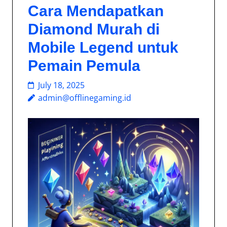
Cara Mendapatkan
Diamond Murah di
Mobile Legend untuk
Pemain Pemula
July 18, 2025
admin@offlinegaming.id