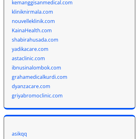
kemanggisanmedical.com
kliniknirmala.com
nouvelleklinik.com
KainaHealth.com
shabirahusada.com
yadikacare.com
astaclinic.com
ibnusinalombok.com
grahamedicalkurdi.com
dyanzacare.com
griyabromoclinic.com
asikqq