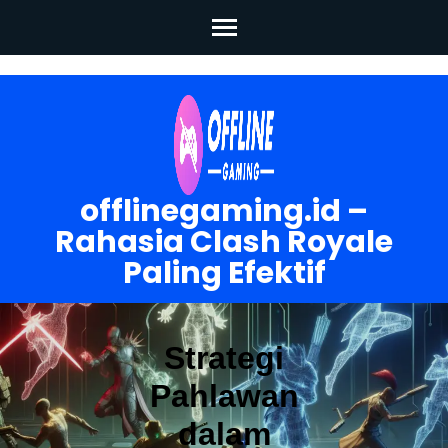
Skip
to
content
(Press
Enter)
offlinegaming.id –
Rahasia Clash Royale
Paling Efektif
Strategi
Pahlawan
dalam