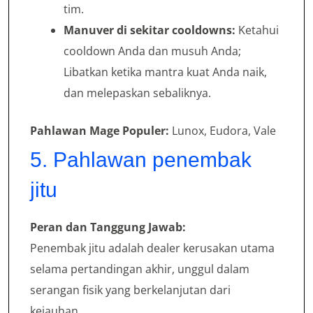
tim.
Manuver di sekitar cooldowns:
Ketahui
cooldown Anda dan musuh Anda;
Libatkan ketika mantra kuat Anda naik,
dan melepaskan sebaliknya.
Pahlawan Mage Populer:
Lunox, Eudora, Vale
5. Pahlawan penembak
jitu
Peran dan Tanggung Jawab:
Penembak jitu adalah dealer kerusakan utama
selama pertandingan akhir, unggul dalam
serangan fisik yang berkelanjutan dari
kejauhan.