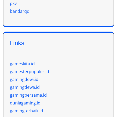
pkv
bandarqq
Links
gameskita.id
gamesterpopuler.id
gamingdewi.id
gamingdewa.id
gamingbersama.id
duniagaming.id
gamingterbaik.id