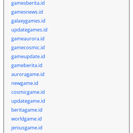
gamesberita.id
gamesnews.id
galaxygames.id
updategames.id
gameaurora.id
gamecosmic.id
gameupdate.id
gameberita.id
auroragame.id
newgame.id
cosmicgame.id
updategame.id
beritagame.id
worldgame.id
jeniusgame.id