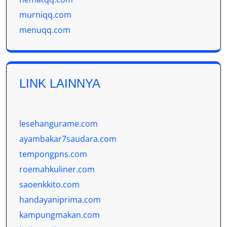
murniqq.com
menuqq.com
LINK LAINNYA
lesehangurame.com
ayambakar7saudara.com
tempongpns.com
roemahkuliner.com
saoenkkito.com
handayaniprima.com
kampungmakan.com