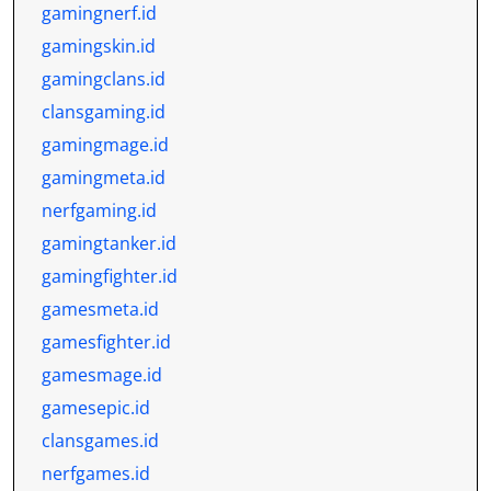
gamingnerf.id
gamingskin.id
gamingclans.id
clansgaming.id
gamingmage.id
gamingmeta.id
nerfgaming.id
gamingtanker.id
gamingfighter.id
gamesmeta.id
gamesfighter.id
gamesmage.id
gamesepic.id
clansgames.id
nerfgames.id