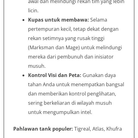
awal dan melindungi rekan tim yang lebih
licin.
Kupas untuk membawa:
Selama
pertempuran kecil, tetap dekat dengan
rekan setimnya yang rusak tinggi
(Marksman dan Mage) untuk melindungi
mereka dari pembunuh dan inisiator
musuh.
Kontrol Visi dan Peta:
Gunakan daya
tahan Anda untuk menempatkan bangsal
dan memberikan kontrol penglihatan,
sering berkeliaran di wilayah musuh
untuk mengumpulkan intel.
Pahlawan tank populer:
Tigreal, Atlas, Khufra