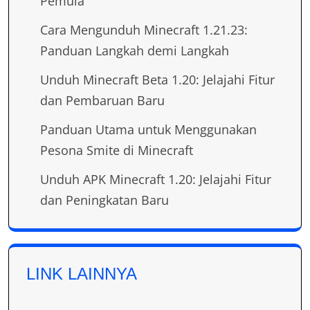
Pemula
Cara Mengunduh Minecraft 1.21.23:
Panduan Langkah demi Langkah
Unduh Minecraft Beta 1.20: Jelajahi Fitur
dan Pembaruan Baru
Panduan Utama untuk Menggunakan
Pesona Smite di Minecraft
Unduh APK Minecraft 1.20: Jelajahi Fitur
dan Peningkatan Baru
LINK LAINNYA