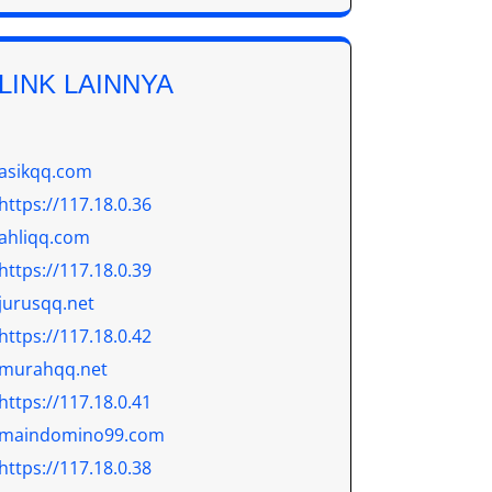
LINK LAINNYA
asikqq.com
https://117.18.0.36
ahliqq.com
https://117.18.0.39
jurusqq.net
https://117.18.0.42
murahqq.net
https://117.18.0.41
maindomino99.com
https://117.18.0.38