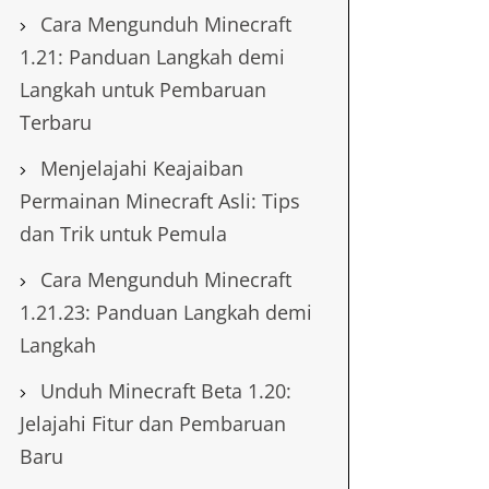
Cara Mengunduh Minecraft
1.21: Panduan Langkah demi
Langkah untuk Pembaruan
Terbaru
Menjelajahi Keajaiban
Permainan Minecraft Asli: Tips
dan Trik untuk Pemula
Cara Mengunduh Minecraft
1.21.23: Panduan Langkah demi
Langkah
Unduh Minecraft Beta 1.20:
Jelajahi Fitur dan Pembaruan
Baru