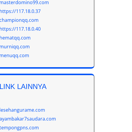
masterdomino99.com
https://117.18.0.37
championqq.com
https://117.18.0.40
hematqq.com
murniqq.com
menuqq.com
LINK LAINNYA
lesehangurame.com
ayambakar7saudara.com
tempongpns.com