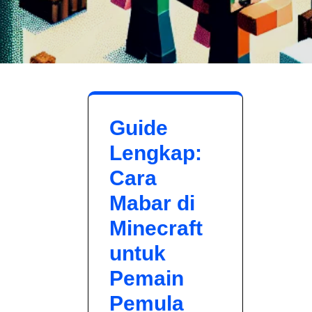
Guide
Lengkap:
Cara
Mabar di
Minecraft
untuk
Pemain
Pemula