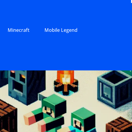
Minecraft
Mobile Legend