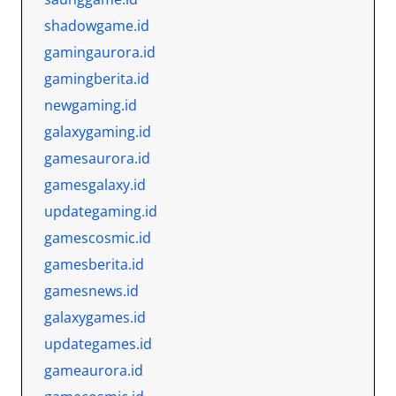
shadowgame.id
gamingaurora.id
gamingberita.id
newgaming.id
galaxygaming.id
gamesaurora.id
gamesgalaxy.id
updategaming.id
gamescosmic.id
gamesberita.id
gamesnews.id
galaxygames.id
updategames.id
gameaurora.id