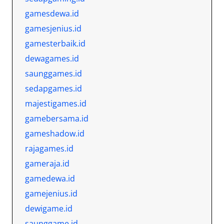
gamesdewa.id
gamesjenius.id
gamesterbaik.id
dewagames.id
saunggames.id
sedapgames.id
majestigames.id
gamebersama.id
gameshadow.id
rajagames.id
gameraja.id
gamedewa.id
gamejenius.id
dewigame.id
saunggame.id