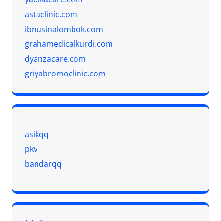
astaclinic.com
ibnusinalombok.com
grahamedicalkurdi.com
dyanzacare.com
griyabromoclinic.com
asikqq
pkv
bandarqq