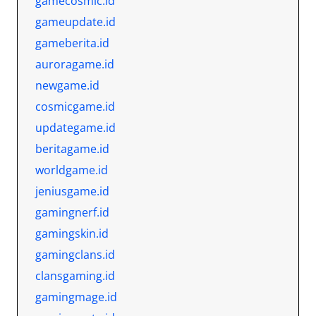
gamecosmic.id
gameupdate.id
gameberita.id
auroragame.id
newgame.id
cosmicgame.id
updategame.id
beritagame.id
worldgame.id
jeniusgame.id
gamingnerf.id
gamingskin.id
gamingclans.id
clansgaming.id
gamingmage.id