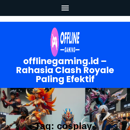
Skip
to
content
(Press
Enter)
offlinegaming.id –
Rahasia Clash Royale
Paling Efektif
Tag:
cosplay-