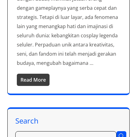
dengan gameplaynya yang serba cepat dan
strategis. Tetapi di luar layar, ada fenomena
lain yang menangkap hati dan imajinasi di
seluruh dunia: kebangkitan cosplay legenda
seluler. Perpaduan unik antara kreativitas,
seni, dan fandom ini telah menjadi gerakan
budaya, mengubah bagaimana …
Read More
Search