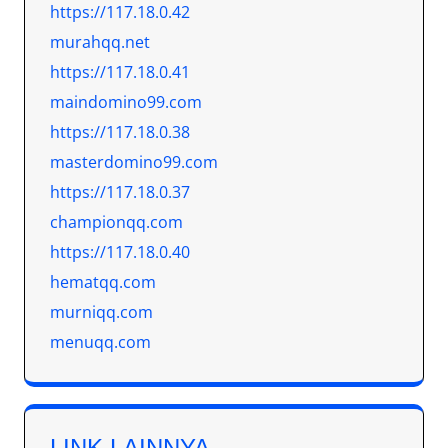
https://117.18.0.42
murahqq.net
https://117.18.0.41
maindomino99.com
https://117.18.0.38
masterdomino99.com
https://117.18.0.37
championqq.com
https://117.18.0.40
hematqq.com
murniqq.com
menuqq.com
LINK LAINNYA