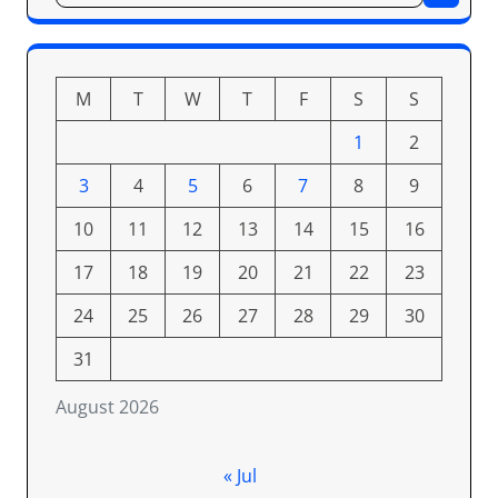
M
T
W
T
F
S
S
1
2
3
4
5
6
7
8
9
10
11
12
13
14
15
16
17
18
19
20
21
22
23
24
25
26
27
28
29
30
31
August 2026
« Jul