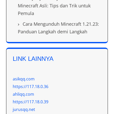
Minecraft Asli: Tips dan Trik untuk
Pemula
Cara Mengunduh Minecraft 1.21.23:
Panduan Langkah demi Langkah
LINK LAINNYA
asikqq.com
https://117.18.0.36
ahliqq.com
https://117.18.0.39
jurusqq.net