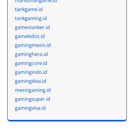
marksmangame.id
tankgame.id
tankgaming.id
gamestanker.id
gamekidos.id
gamingmesin.id
gaminghero.id
gamingcore.id
gamingindo.id
gamingdiva.id
mesingaming.id
gamingsuper.id
gamingviva.id