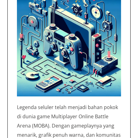
Legenda seluler telah menjadi bahan pokok
di dunia game Multiplayer Online Battle
Arena (MOBA). Dengan gameplaynya yang
menarik, grafik penuh warna, dan komunitas