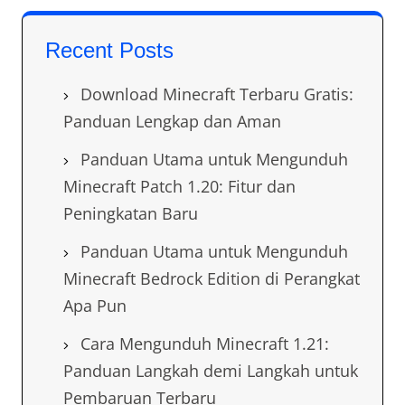
Recent Posts
Download Minecraft Terbaru Gratis:
Panduan Lengkap dan Aman
Panduan Utama untuk Mengunduh
Minecraft Patch 1.20: Fitur dan
Peningkatan Baru
Panduan Utama untuk Mengunduh
Minecraft Bedrock Edition di Perangkat
Apa Pun
Cara Mengunduh Minecraft 1.21:
Panduan Langkah demi Langkah untuk
Pembaruan Terbaru