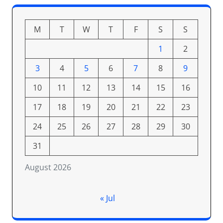
M
T
W
T
F
S
S
1
2
3
4
5
6
7
8
9
10
11
12
13
14
15
16
17
18
19
20
21
22
23
24
25
26
27
28
29
30
31
August 2026
« Jul