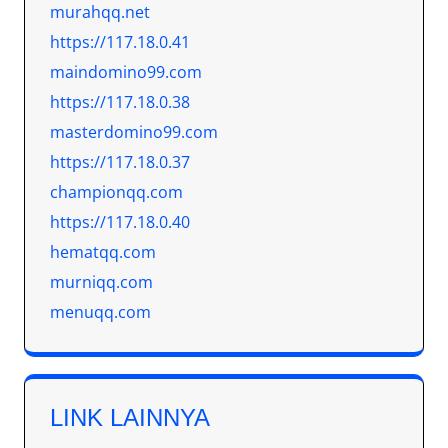
murahqq.net
https://117.18.0.41
maindomino99.com
https://117.18.0.38
masterdomino99.com
https://117.18.0.37
championqq.com
https://117.18.0.40
hematqq.com
murniqq.com
menuqq.com
LINK LAINNYA