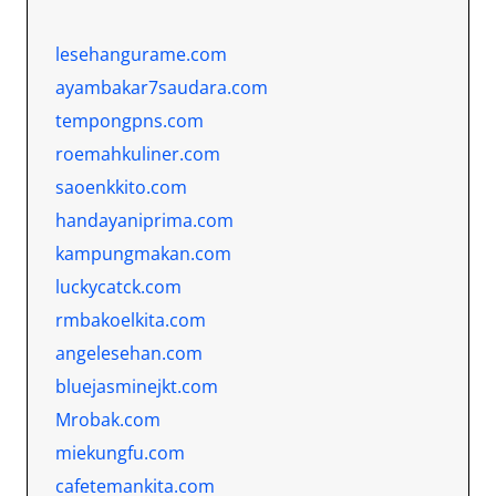
lesehangurame.com
ayambakar7saudara.com
tempongpns.com
roemahkuliner.com
saoenkkito.com
handayaniprima.com
kampungmakan.com
luckycatck.com
rmbakoelkita.com
angelesehan.com
bluejasminejkt.com
Mrobak.com
miekungfu.com
cafetemankita.com