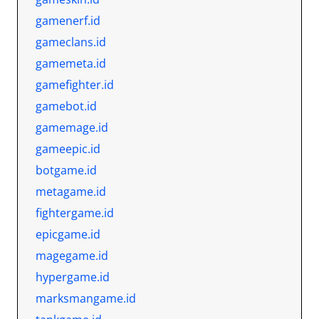
gamenerf.id
gameclans.id
gamemeta.id
gamefighter.id
gamebot.id
gamemage.id
gameepic.id
botgame.id
metagame.id
fightergame.id
epicgame.id
magegame.id
hypergame.id
marksmangame.id