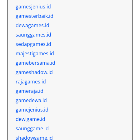
gamesjenius.id
gamesterbaik.id
dewagames.id
saunggames.id
sedapgames.id
majestigames.id
gamebersama.id
gameshadow.id
rajagames.id
gameraja.id
gamedewa.id
gamejenius.id
dewigame.id
saunggame.id
shadowgame.id