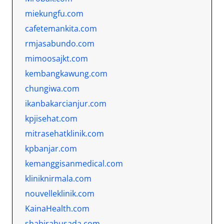
miekungfu.com
cafetemankita.com
rmjasabundo.com
mimoosajkt.com
kembangkawung.com
chungiwa.com
ikanbakarcianjur.com
kpjisehat.com
mitrasehatklinik.com
kpbanjar.com
kemanggisanmedical.com
kliniknirmala.com
nouvelleklinik.com
KainaHealth.com
shabirahusada.com