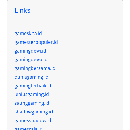
Links
gameskita.id
gamesterpopuler.id
gamingdewi.id
gamingdewa.id
gamingbersama.id
duniagaming.id
gamingterbaik.id
jeniusgaming.id
saunggaming.id
shadowgaming.id
gamesshadow.id
gamesraja.id