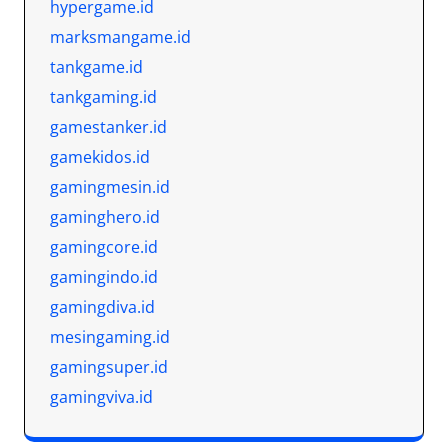
hypergame.id
marksmangame.id
tankgame.id
tankgaming.id
gamestanker.id
gamekidos.id
gamingmesin.id
gaminghero.id
gamingcore.id
gamingindo.id
gamingdiva.id
mesingaming.id
gamingsuper.id
gamingviva.id