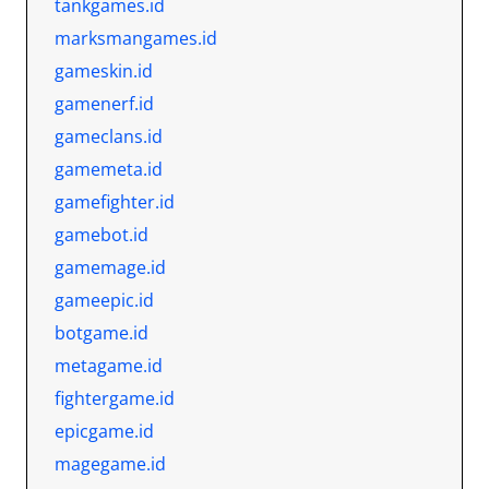
tankgames.id
marksmangames.id
gameskin.id
gamenerf.id
gameclans.id
gamemeta.id
gamefighter.id
gamebot.id
gamemage.id
gameepic.id
botgame.id
metagame.id
fightergame.id
epicgame.id
magegame.id