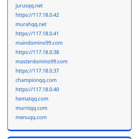
jurusqq.net
https://117.18.0.42
murahqq.net
https://117.18.0.41
maindomino99.com
https://117.18.0.38
masterdomino99.com
https://117.18.0.37
championqq.com
https://117.18.0.40
hematqq.com
murniqq.com
menuqq.com