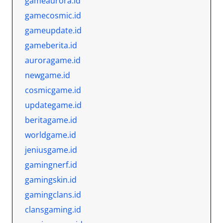
gameaurora.id
gamecosmic.id
gameupdate.id
gameberita.id
auroragame.id
newgame.id
cosmicgame.id
updategame.id
beritagame.id
worldgame.id
jeniusgame.id
gamingnerf.id
gamingskin.id
gamingclans.id
clansgaming.id