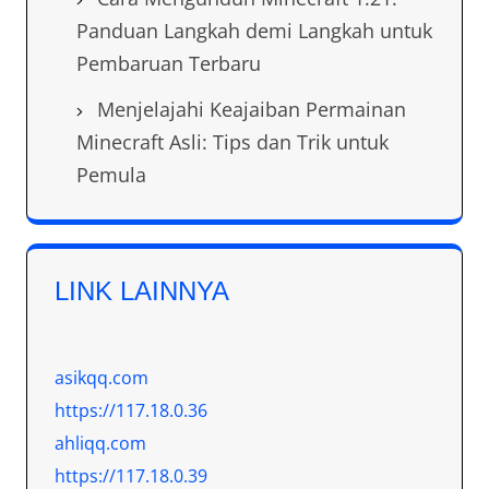
Panduan Langkah demi Langkah untuk
Pembaruan Terbaru
Menjelajahi Keajaiban Permainan
Minecraft Asli: Tips dan Trik untuk
Pemula
LINK LAINNYA
asikqq.com
https://117.18.0.36
ahliqq.com
https://117.18.0.39