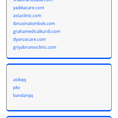
yadikacare.com
astaclinic.com
ibnusinalombok.com
grahamedicalkurdi.com
dyanzacare.com
griyabromoclinic.com
asikqq
pkv
bandarqq