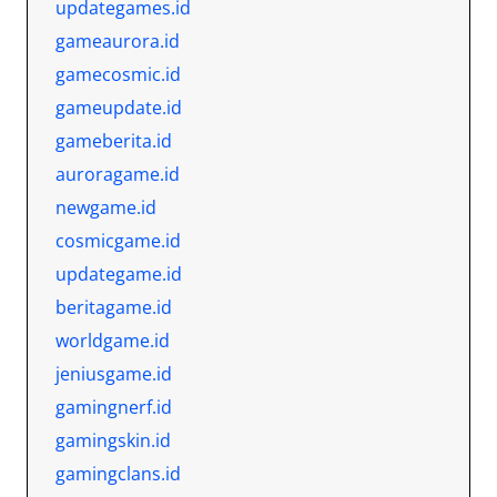
updategames.id
gameaurora.id
gamecosmic.id
gameupdate.id
gameberita.id
auroragame.id
newgame.id
cosmicgame.id
updategame.id
beritagame.id
worldgame.id
jeniusgame.id
gamingnerf.id
gamingskin.id
gamingclans.id