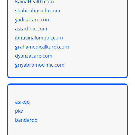
KainaHealth.com
shabirahusada.com
yadikacare.com
astaclinic.com
ibnusinalombok.com
grahamedicalkurdi.com
dyanzacare.com
griyabromoclinic.com
asikqq
pkv
bandarqq