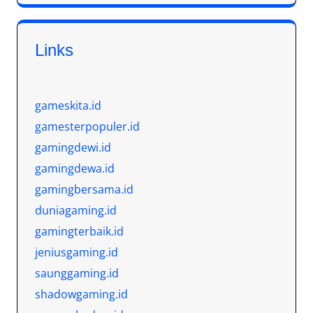
Links
gameskita.id
gamesterpopuler.id
gamingdewi.id
gamingdewa.id
gamingbersama.id
duniagaming.id
gamingterbaik.id
jeniusgaming.id
saunggaming.id
shadowgaming.id