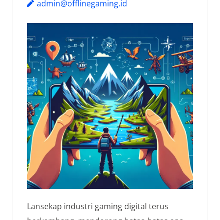
admin@offlinegaming.id
Lansekap industri gaming digital terus