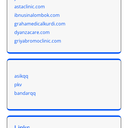
astaclinic.com
ibnusinalombok.com
grahamedicalkurdi.com
dyanzacare.com
griyabromoclinic.com
asikqq
pkv
bandarqq
Links