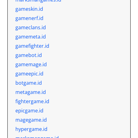
gameskin.id
gamenerf.id
gameclans.id
gamemeta.id
gamefighter.id
gamebot.id
gamemage.id
gameepic.id
botgame.id
metagame.id
fightergame.id
epicgame.id
magegame.id
hypergame.id