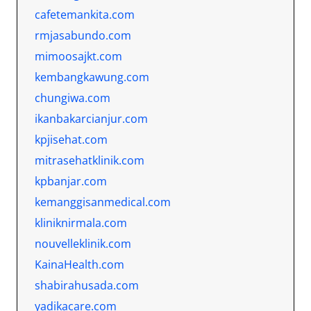
cafetemankita.com
rmjasabundo.com
mimoosajkt.com
kembangkawung.com
chungiwa.com
ikanbakarcianjur.com
kpjisehat.com
mitrasehatklinik.com
kpbanjar.com
kemanggisanmedical.com
kliniknirmala.com
nouvelleklinik.com
KainaHealth.com
shabirahusada.com
yadikacare.com