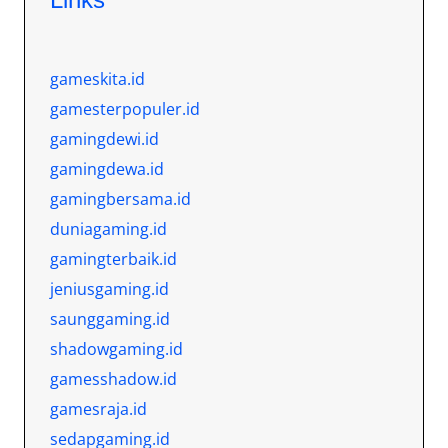
gameskita.id
gamesterpopuler.id
gamingdewi.id
gamingdewa.id
gamingbersama.id
duniagaming.id
gamingterbaik.id
jeniusgaming.id
saunggaming.id
shadowgaming.id
gamesshadow.id
gamesraja.id
sedapgaming.id