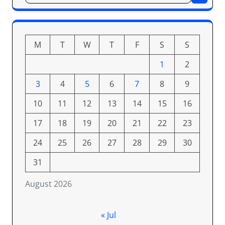
M
T
W
T
F
S
S
1
2
3
4
5
6
7
8
9
10
11
12
13
14
15
16
17
18
19
20
21
22
23
24
25
26
27
28
29
30
31
August 2026
« Jul