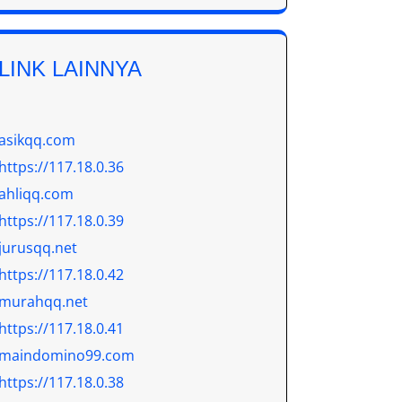
LINK LAINNYA
asikqq.com
https://117.18.0.36
ahliqq.com
https://117.18.0.39
jurusqq.net
https://117.18.0.42
murahqq.net
https://117.18.0.41
maindomino99.com
https://117.18.0.38