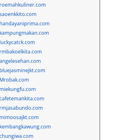
roemahkuliner.com
saoenkkito.com
handayaniprima.com
kampungmakan.com
luckycatck.com
rmbakoelkita.com
angelesehan.com
bluejasminejkt.com
Mrobak.com
miekungfu.com
cafetemankita.com
rmjasabundo.com
mimoosajkt.com
kembangkawung.com
chungiwa.com