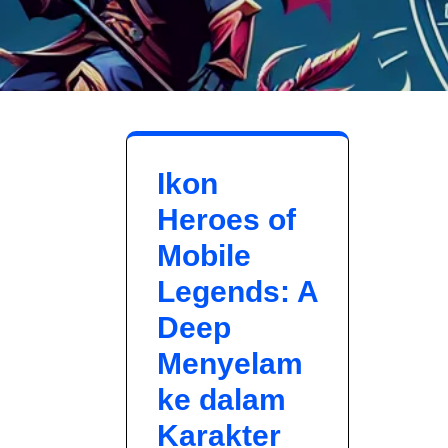
Ikon
Heroes of
Mobile
Legends: A
Deep
Menyelam
ke dalam
Karakter