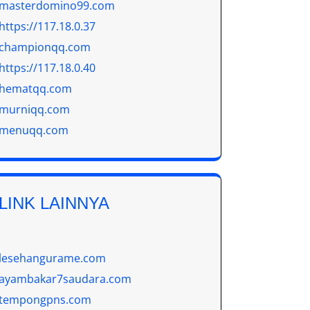
masterdomino99.com
https://117.18.0.37
championqq.com
https://117.18.0.40
hematqq.com
murniqq.com
menuqq.com
LINK LAINNYA
lesehangurame.com
ayambakar7saudara.com
tempongpns.com