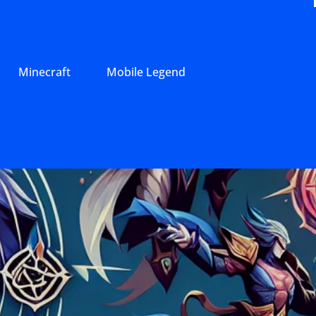
Minecraft
Mobile Legend