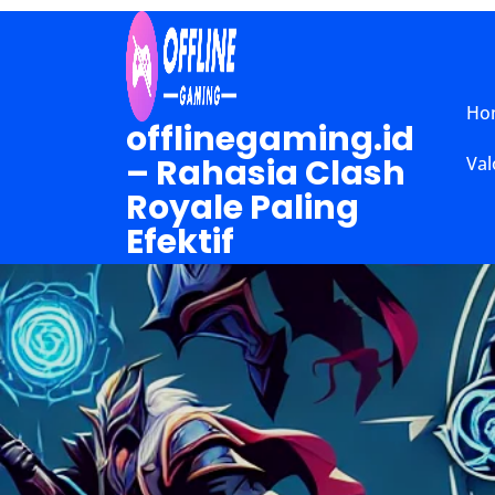
Skip
to
content
Ho
(Press
offlinegaming.id
Enter)
– Rahasia Clash
Val
Royale Paling
Efektif