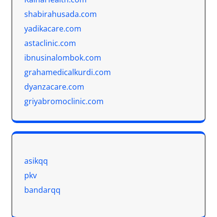
shabirahusada.com
yadikacare.com
astaclinic.com
ibnusinalombok.com
grahamedicalkurdi.com
dyanzacare.com
griyabromoclinic.com
asikqq
pkv
bandarqq