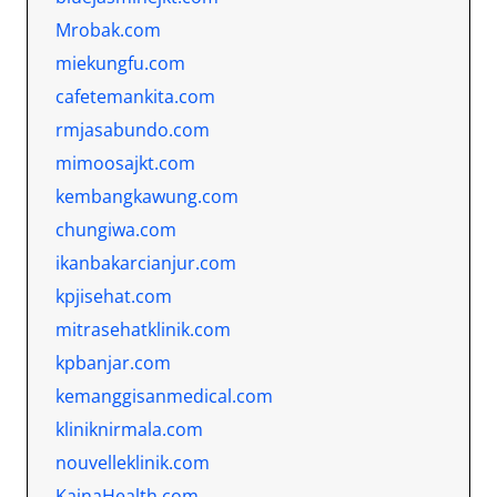
Mrobak.com
miekungfu.com
cafetemankita.com
rmjasabundo.com
mimoosajkt.com
kembangkawung.com
chungiwa.com
ikanbakarcianjur.com
kpjisehat.com
mitrasehatklinik.com
kpbanjar.com
kemanggisanmedical.com
kliniknirmala.com
nouvelleklinik.com
KainaHealth.com