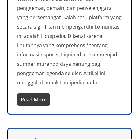
penggemar, pemain, dan penyelenggara
yang bersemangat. Salah satu platform yang
secara signifikan mempengaruhi komunitas
ini adalah Liquipedia. Dikenal karena
liputannya yang komprehensif tentang
informasi esports, Liquipedia telah menjadi
sumber murahqq daya penting bagi
penggemar legenda seluler. Artikel ini
menggali dampak Liquipedia pada …
Read More