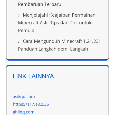
Pembaruan Terbaru
Menjelajahi Keajaiban Permainan
Minecraft Asli: Tips dan Trik untuk
Pemula
Cara Mengunduh Minecraft 1.21.23:
Panduan Langkah demi Langkah
LINK LAINNYA
asikqq.com
https://117.18.0.36
ahliqq.com