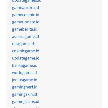
updategames.id
gameaurora.id
gamecosmic.id
gameupdate.id
gameberita.id
auroragame.id
newgame.id
cosmicgame.id
updategame.id
beritagame.id
worldgame.id
jeniusgame.id
gamingnerf.id
gamingskin.id
gamingclans.id