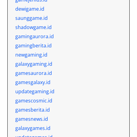
dewigame.id
saunggame.id
shadowgame.id
gamingaurora.id
gamingberita.id
newgaming.id
galaxygaming.id
gamesaurora.id
gamesgalaxy.id
updategaming.id
gamescosmic.id
gamesberita.id
gamesnews.id
galaxygames.id