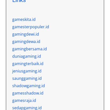
gameskita.id
gamesterpopuler.id
gamingdewi.id
gamingdewa.id
gamingbersama.id
duniagaming.id
gamingterbaik.id
jeniusgaming.id
saunggaming.id
shadowgaming.id
gamesshadow.id
gamesraja.id
sedapgaming.id