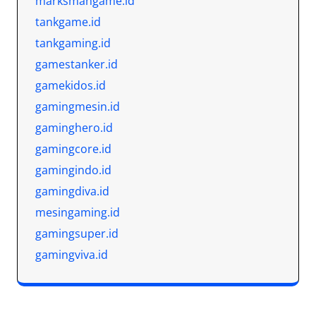
marksmangame.id
tankgame.id
tankgaming.id
gamestanker.id
gamekidos.id
gamingmesin.id
gaminghero.id
gamingcore.id
gamingindo.id
gamingdiva.id
mesingaming.id
gamingsuper.id
gamingviva.id