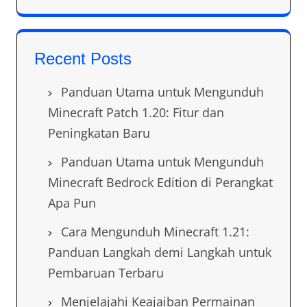
Recent Posts
Panduan Utama untuk Mengunduh
Minecraft Patch 1.20: Fitur dan
Peningkatan Baru
Panduan Utama untuk Mengunduh
Minecraft Bedrock Edition di Perangkat
Apa Pun
Cara Mengunduh Minecraft 1.21:
Panduan Langkah demi Langkah untuk
Pembaruan Terbaru
Menjelajahi Keajaiban Permainan