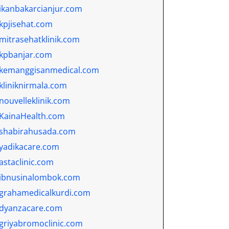
ikanbakarcianjur.com
kpjisehat.com
mitrasehatklinik.com
kpbanjar.com
kemanggisanmedical.com
kliniknirmala.com
nouvelleklinik.com
KainaHealth.com
shabirahusada.com
yadikacare.com
astaclinic.com
ibnusinalombok.com
grahamedicalkurdi.com
dyanzacare.com
griyabromoclinic.com