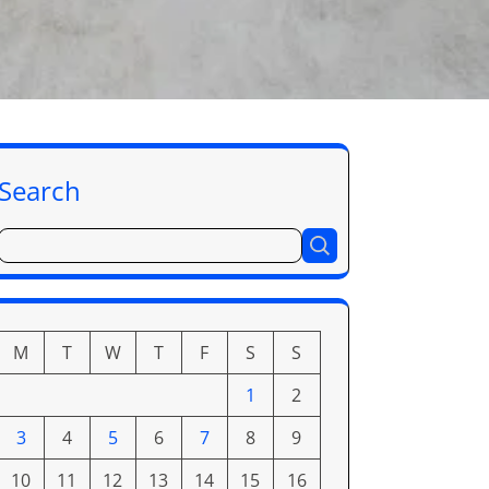
Search
M
T
W
T
F
S
S
1
2
3
4
5
6
7
8
9
10
11
12
13
14
15
16