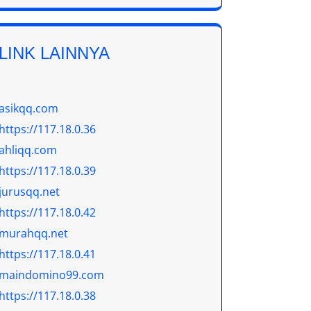
LINK LAINNYA
asikqq.com
https://117.18.0.36
ahliqq.com
https://117.18.0.39
jurusqq.net
https://117.18.0.42
murahqq.net
https://117.18.0.41
maindomino99.com
https://117.18.0.38