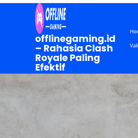
Skip
to
content
Ho
(Press
offlinegaming.id
Enter)
– Rahasia Clash
Val
Royale Paling
Efektif