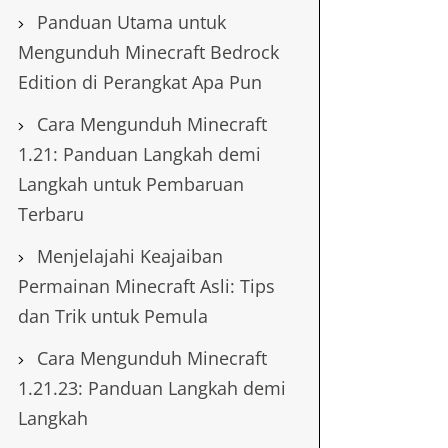
Panduan Utama untuk
Mengunduh Minecraft Bedrock
Edition di Perangkat Apa Pun
Cara Mengunduh Minecraft
1.21: Panduan Langkah demi
Langkah untuk Pembaruan
Terbaru
Menjelajahi Keajaiban
Permainan Minecraft Asli: Tips
dan Trik untuk Pemula
Cara Mengunduh Minecraft
1.21.23: Panduan Langkah demi
Langkah