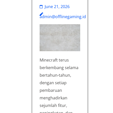
June 21, 2026
admin@offlinegaming.id
Minecraft terus
berkembang selama
bertahun-tahun,
dengan setiap
pembaruan
menghadirkan
sejumlah fitur,