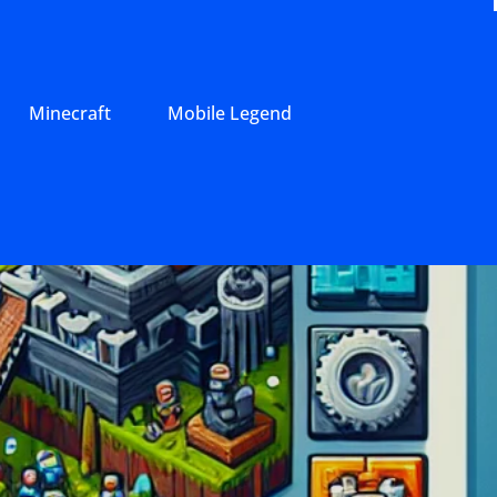
Minecraft
Mobile Legend