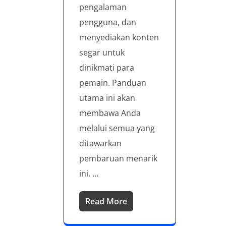
pengalaman
pengguna, dan
menyediakan konten
segar untuk
dinikmati para
pemain. Panduan
utama ini akan
membawa Anda
melalui semua yang
ditawarkan
pembaruan menarik
ini. …
Read More