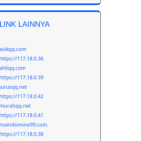
LINK LAINNYA
asikqq.com
https://117.18.0.36
ahliqq.com
https://117.18.0.39
jurusqq.net
https://117.18.0.42
murahqq.net
https://117.18.0.41
maindomino99.com
https://117.18.0.38