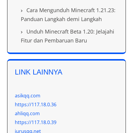
Cara Mengunduh Minecraft 1.21.23:
Panduan Langkah demi Langkah
Unduh Minecraft Beta 1.20: Jelajahi
Fitur dan Pembaruan Baru
LINK LAINNYA
asikqq.com
https://117.18.0.36
ahliqq.com
https://117.18.0.39
jurusqq.net