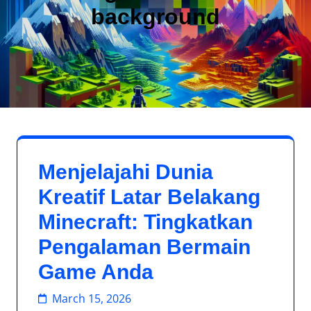
background
Menjelajahi Dunia
Kreatif Latar Belakang
Minecraft: Tingkatkan
Pengalaman Bermain
Game Anda
March 15, 2026