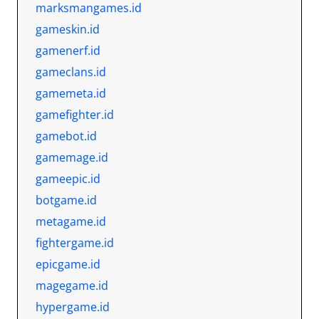
marksmangames.id
gameskin.id
gamenerf.id
gameclans.id
gamemeta.id
gamefighter.id
gamebot.id
gamemage.id
gameepic.id
botgame.id
metagame.id
fightergame.id
epicgame.id
magegame.id
hypergame.id