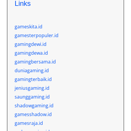
Links
gameskita.id
gamesterpopuler.id
gamingdewi.id
gamingdewa.id
gamingbersama.id
duniagaming.id
gamingterbaik.id
jeniusgaming.id
saunggaming.id
shadowgaming.id
gamesshadow.id
gamesraja.id