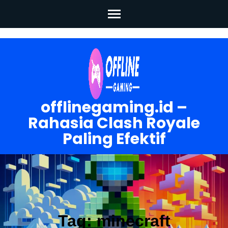
Skip
to
content
(Press
Enter)
offlinegaming.id –
Rahasia Clash Royale
Paling Efektif
Tag:
minecraft