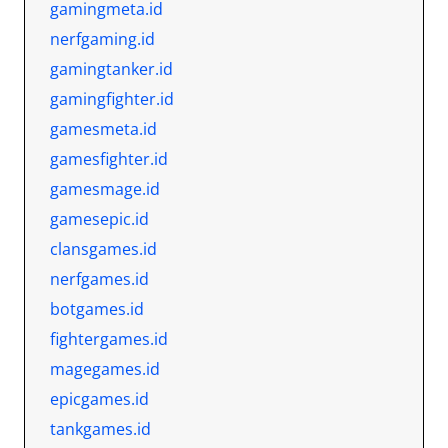
gamingmeta.id
nerfgaming.id
gamingtanker.id
gamingfighter.id
gamesmeta.id
gamesfighter.id
gamesmage.id
gamesepic.id
clansgames.id
nerfgames.id
botgames.id
fightergames.id
magegames.id
epicgames.id
tankgames.id