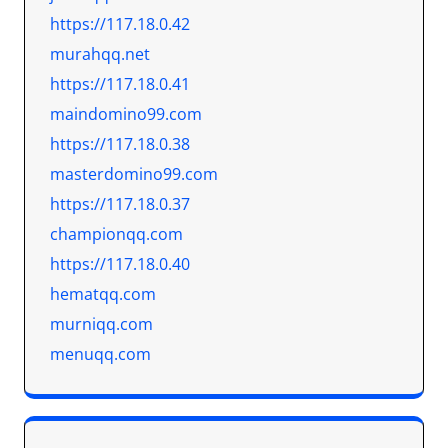
https://117.18.0.42
murahqq.net
https://117.18.0.41
maindomino99.com
https://117.18.0.38
masterdomino99.com
https://117.18.0.37
championqq.com
https://117.18.0.40
hematqq.com
murniqq.com
menuqq.com