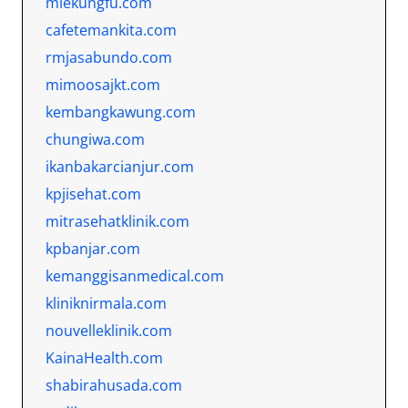
miekungfu.com
cafetemankita.com
rmjasabundo.com
mimoosajkt.com
kembangkawung.com
chungiwa.com
ikanbakarcianjur.com
kpjisehat.com
mitrasehatklinik.com
kpbanjar.com
kemanggisanmedical.com
kliniknirmala.com
nouvelleklinik.com
KainaHealth.com
shabirahusada.com