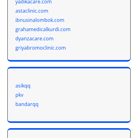
yadikacare.com
astaclinic.com
ibnusinalombok.com
grahamedicalkurdi.com
dyanzacare.com
griyabromoclinic.com
asikqq
pkv
bandarqq