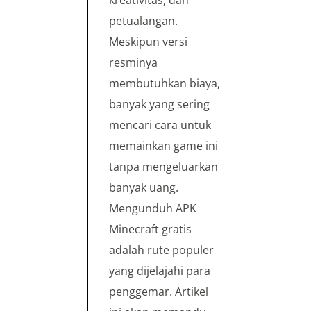
kreativitas, dan
petualangan.
Meskipun versi
resminya
membutuhkan biaya,
banyak yang sering
mencari cara untuk
memainkan game ini
tanpa mengeluarkan
banyak uang.
Mengunduh APK
Minecraft gratis
adalah rute populer
yang dijelajahi para
penggemar. Artikel