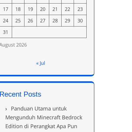
17
18
19
20
21
22
23
24
25
26
27
28
29
30
31
August 2026
« Jul
Recent Posts
Panduan Utama untuk
Mengunduh Minecraft Bedrock
Edition di Perangkat Apa Pun