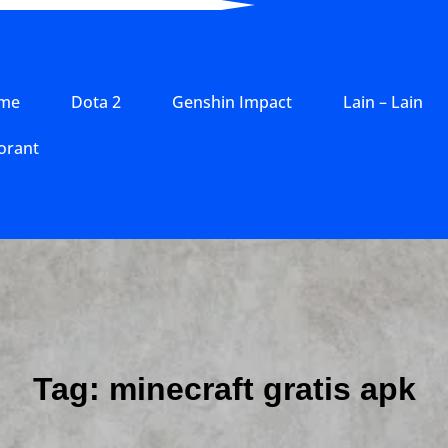
me
Dota 2
Genshin Impact
Lain – Lain
orant
Tag:
minecraft gratis apk