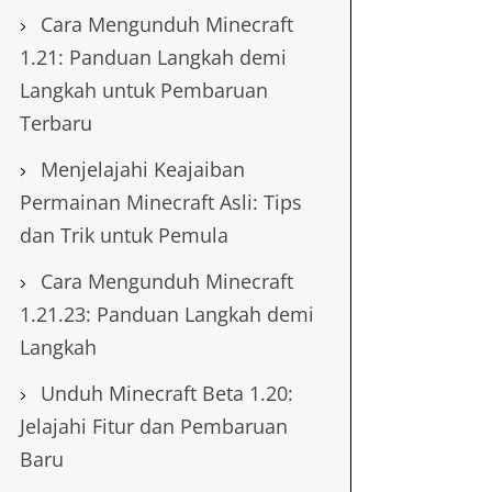
Cara Mengunduh Minecraft
1.21: Panduan Langkah demi
Langkah untuk Pembaruan
Terbaru
Menjelajahi Keajaiban
Permainan Minecraft Asli: Tips
dan Trik untuk Pemula
Cara Mengunduh Minecraft
1.21.23: Panduan Langkah demi
Langkah
Unduh Minecraft Beta 1.20:
Jelajahi Fitur dan Pembaruan
Baru