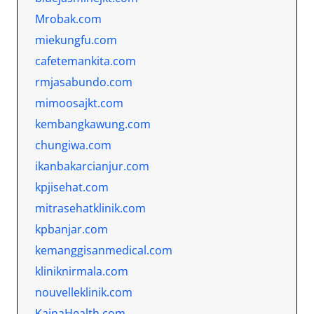
Mrobak.com
miekungfu.com
cafetemankita.com
rmjasabundo.com
mimoosajkt.com
kembangkawung.com
chungiwa.com
ikanbakarcianjur.com
kpjisehat.com
mitrasehatklinik.com
kpbanjar.com
kemanggisanmedical.com
kliniknirmala.com
nouvelleklinik.com
KainaHealth.com