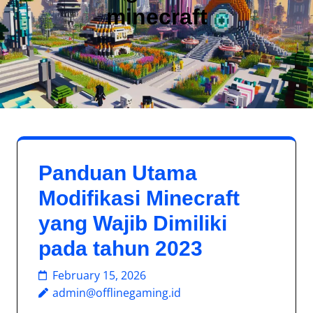
minecraft
Panduan Utama
Modifikasi Minecraft
yang Wajib Dimiliki
pada tahun 2023
February 15, 2026
admin@offlinegaming.id