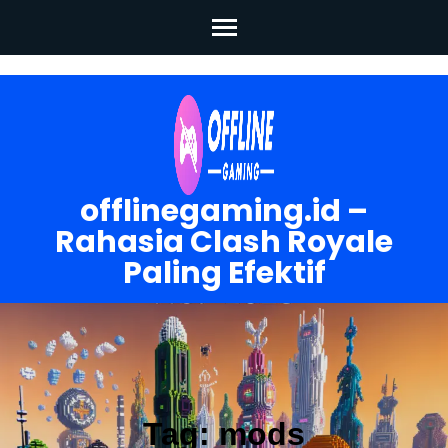
Skip
to
content
(Press
Enter)
offlinegaming.id –
Rahasia Clash Royale
Paling Efektif
Tag:
mods