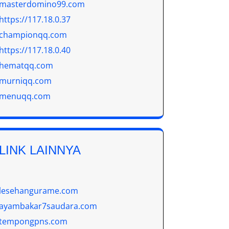
masterdomino99.com
https://117.18.0.37
championqq.com
https://117.18.0.40
hematqq.com
murniqq.com
menuqq.com
LINK LAINNYA
lesehangurame.com
ayambakar7saudara.com
tempongpns.com