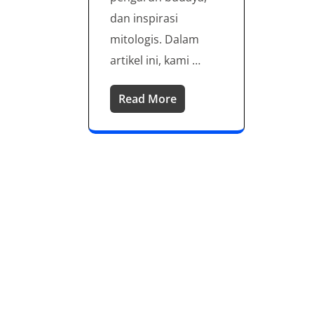
dan inspirasi
mitologis. Dalam
artikel ini, kami …
Read More