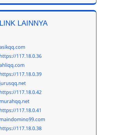
LINK LAINNYA
asikqq.com
https://117.18.0.36
ahliqq.com
https://117.18.0.39
jurusqq.net
https://117.18.0.42
murahqq.net
https://117.18.0.41
maindomino99.com
https://117.18.0.38