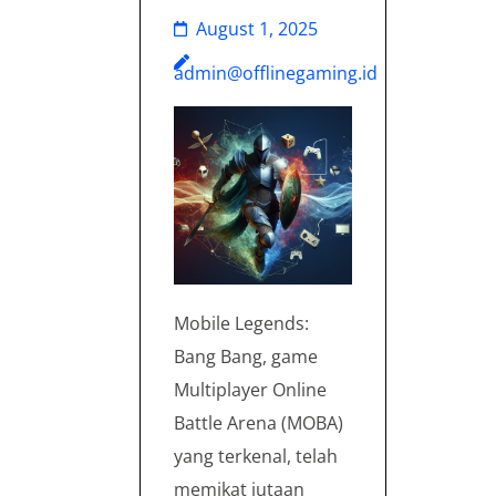
August 1, 2025
admin@offlinegaming.id
Mobile Legends:
Bang Bang, game
Multiplayer Online
Battle Arena (MOBA)
yang terkenal, telah
memikat jutaan