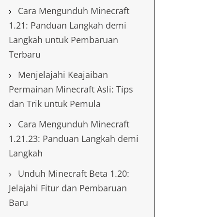
Cara Mengunduh Minecraft
1.21: Panduan Langkah demi
Langkah untuk Pembaruan
Terbaru
Menjelajahi Keajaiban
Permainan Minecraft Asli: Tips
dan Trik untuk Pemula
Cara Mengunduh Minecraft
1.21.23: Panduan Langkah demi
Langkah
Unduh Minecraft Beta 1.20:
Jelajahi Fitur dan Pembaruan
Baru