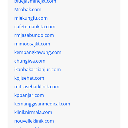
bluejasminejkt.com
Mrobak.com
miekungfu.com
cafetemankita.com
rmjasabundo.com
mimoosajkt.com
kembangkawung.com
chungiwa.com
ikanbakarcianjur.com
kpjisehat.com
mitrasehatklinik.com
kpbanjar.com
kemanggisanmedical.com
kliniknirmala.com
nouvelleklinik.com