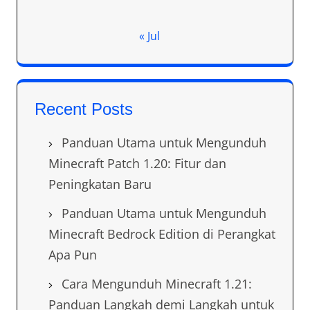
« Jul
Recent Posts
Panduan Utama untuk Mengunduh
Minecraft Patch 1.20: Fitur dan
Peningkatan Baru
Panduan Utama untuk Mengunduh
Minecraft Bedrock Edition di Perangkat
Apa Pun
Cara Mengunduh Minecraft 1.21:
Panduan Langkah demi Langkah untuk