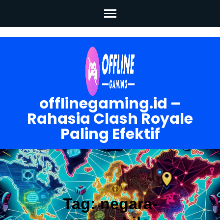
Skip
to
content
(Press
Enter)
offlinegaming.id –
Rahasia Clash Royale
Paling Efektif
Tag:
negara-