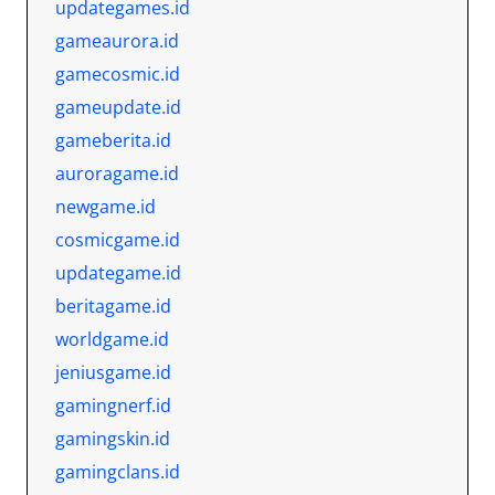
updategames.id
gameaurora.id
gamecosmic.id
gameupdate.id
gameberita.id
auroragame.id
newgame.id
cosmicgame.id
updategame.id
beritagame.id
worldgame.id
jeniusgame.id
gamingnerf.id
gamingskin.id
gamingclans.id