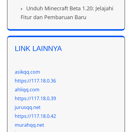
Unduh Minecraft Beta 1.20: Jelajahi
Fitur dan Pembaruan Baru
LINK LAINNYA
asikqq.com
https://117.18.0.36
ahliqq.com
https://117.18.0.39
jurusqq.net
https://117.18.0.42
murahqq.net