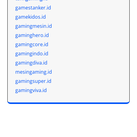
gamestanker.id
gamekidos.id
gamingmesin.id
gaminghero.id
gamingcore.id
gamingindo.id
gamingdiva.id
mesingaming.id
gamingsuper.id
gamingviva.id