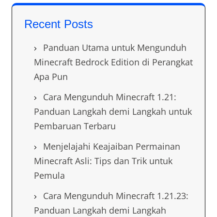
Recent Posts
Panduan Utama untuk Mengunduh
Minecraft Bedrock Edition di Perangkat
Apa Pun
Cara Mengunduh Minecraft 1.21:
Panduan Langkah demi Langkah untuk
Pembaruan Terbaru
Menjelajahi Keajaiban Permainan
Minecraft Asli: Tips dan Trik untuk
Pemula
Cara Mengunduh Minecraft 1.21.23:
Panduan Langkah demi Langkah