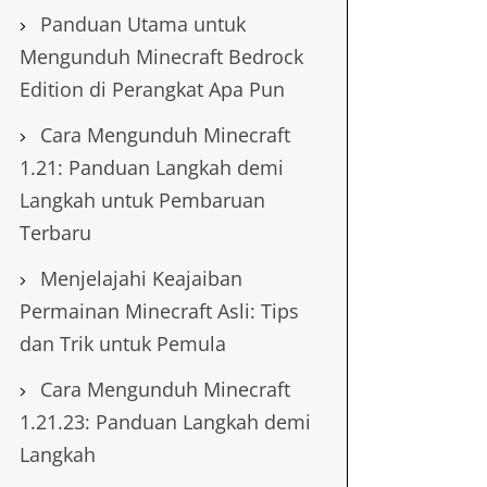
Panduan Utama untuk
Mengunduh Minecraft Bedrock
Edition di Perangkat Apa Pun
Cara Mengunduh Minecraft
1.21: Panduan Langkah demi
Langkah untuk Pembaruan
Terbaru
Menjelajahi Keajaiban
Permainan Minecraft Asli: Tips
dan Trik untuk Pemula
Cara Mengunduh Minecraft
1.21.23: Panduan Langkah demi
Langkah