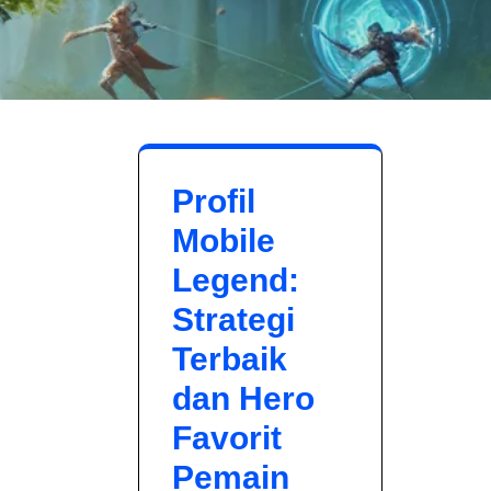
Profil
Mobile
Legend:
Strategi
Terbaik
dan Hero
Favorit
Pemain