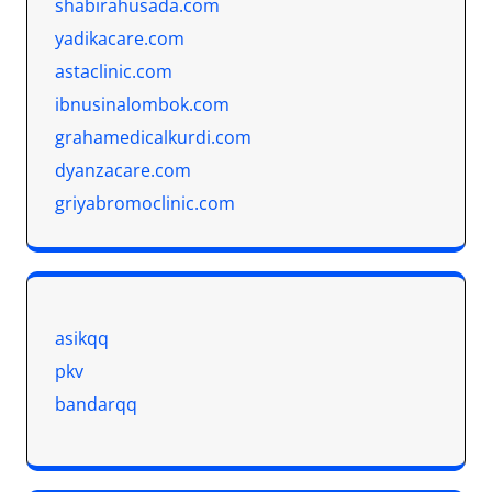
shabirahusada.com
yadikacare.com
astaclinic.com
ibnusinalombok.com
grahamedicalkurdi.com
dyanzacare.com
griyabromoclinic.com
asikqq
pkv
bandarqq