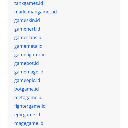
tankgames.id
marksmangames.id
gameskin.id
gamenerf.id
gameclans.id
gamemeta.id
gamefighter.id
gamebot.id
gamemage.id
gameepic.id
botgame.id
metagame.id
fightergame.id
epicgame.id
magegame.id