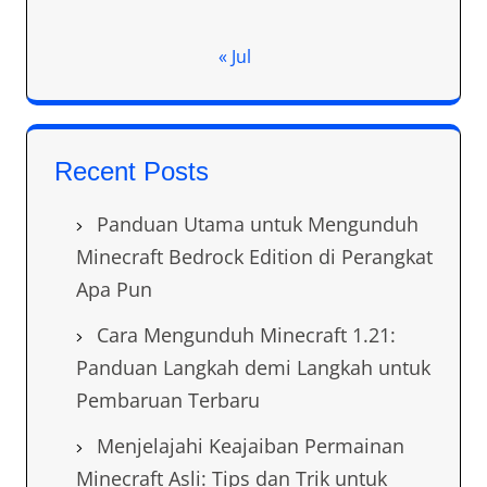
« Jul
Recent Posts
Panduan Utama untuk Mengunduh
Minecraft Bedrock Edition di Perangkat
Apa Pun
Cara Mengunduh Minecraft 1.21:
Panduan Langkah demi Langkah untuk
Pembaruan Terbaru
Menjelajahi Keajaiban Permainan
Minecraft Asli: Tips dan Trik untuk