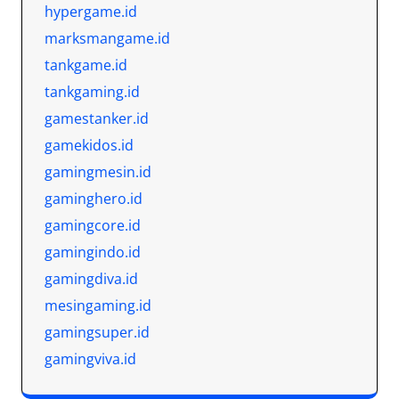
hypergame.id
marksmangame.id
tankgame.id
tankgaming.id
gamestanker.id
gamekidos.id
gamingmesin.id
gaminghero.id
gamingcore.id
gamingindo.id
gamingdiva.id
mesingaming.id
gamingsuper.id
gamingviva.id