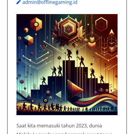
admin@offlinegaming.id
Saat kita memasuki tahun 2023, dunia