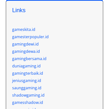
Links
gameskita.id
gamesterpopuler.id
gamingdewi.id
gamingdewa.id
gamingbersama.id
duniagaming.id
gamingterbaik.id
jeniusgaming.id
saunggaming.id
shadowgaming.id
gamesshadow.id