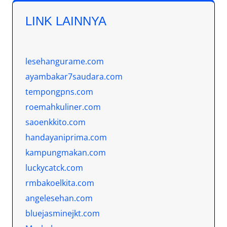
LINK LAINNYA
lesehangurame.com
ayambakar7saudara.com
tempongpns.com
roemahkuliner.com
saoenkkito.com
handayaniprima.com
kampungmakan.com
luckycatck.com
rmbakoelkita.com
angelesehan.com
bluejasminejkt.com