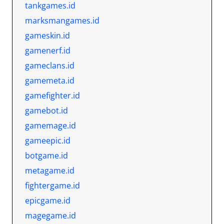
tankgames.id
marksmangames.id
gameskin.id
gamenerf.id
gameclans.id
gamemeta.id
gamefighter.id
gamebot.id
gamemage.id
gameepic.id
botgame.id
metagame.id
fightergame.id
epicgame.id
magegame.id