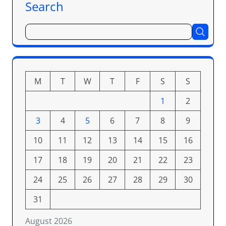
Search
M
T
W
T
F
S
S
1
2
3
4
5
6
7
8
9
10
11
12
13
14
15
16
17
18
19
20
21
22
23
24
25
26
27
28
29
30
31
August 2026