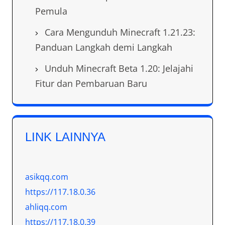
Pemula
Cara Mengunduh Minecraft 1.21.23:
Panduan Langkah demi Langkah
Unduh Minecraft Beta 1.20: Jelajahi
Fitur dan Pembaruan Baru
LINK LAINNYA
asikqq.com
https://117.18.0.36
ahliqq.com
https://117.18.0.39