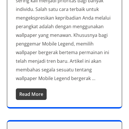
sering kali menjadi prioritas bagi banyak
individu. Salah satu cara terbaik untuk
mengekspresikan kepribadian Anda melalui
perangkat adalah dengan menggunakan
wallpaper yang menawan. Khususnya bagi
penggemar Mobile Legend, memilih
wallpaper bergerak bertema permainan ini
telah menjadi tren baru. Artikel ini akan
membahas segala sesuatu tentang
wallpaper Mobile Legend bergerak …
Read More