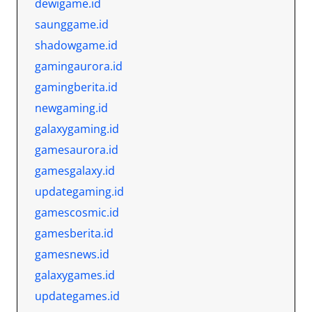
dewigame.id
saunggame.id
shadowgame.id
gamingaurora.id
gamingberita.id
newgaming.id
galaxygaming.id
gamesaurora.id
gamesgalaxy.id
updategaming.id
gamescosmic.id
gamesberita.id
gamesnews.id
galaxygames.id
updategames.id