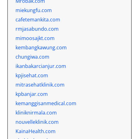
Mrobak.com
miekungfu.com
cafetemankita.com
rmjasabundo.com
mimoosajkt.com
kembangkawung.com
chungiwa.com
ikanbakarcianjur.com
kpjisehat.com
mitrasehatklinik.com
kpbanjar.com
kemanggisanmedical.com
kliniknirmala.com
nouvelleklinik.com
KainaHealth.com