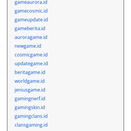
gameaurora.id
gamecosmic.id
gameupdate.id
gameberita.id
auroragame.id
newgame.id
cosmicgame.id
updategame.id
beritagame.id
worldgame.id
jeniusgame.id
gamingnerf.id
gamingskin.id
gamingclans.id
clansgaming.id