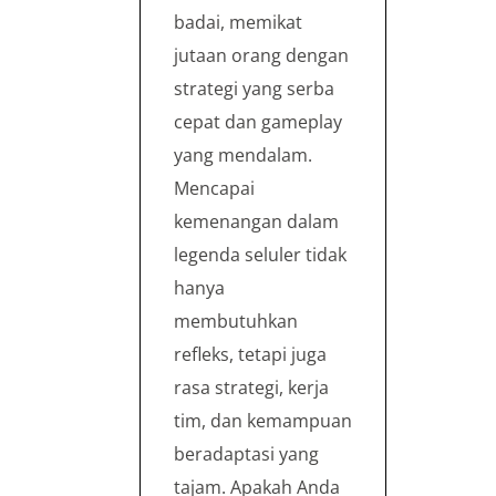
badai, memikat
jutaan orang dengan
strategi yang serba
cepat dan gameplay
yang mendalam.
Mencapai
kemenangan dalam
legenda seluler tidak
hanya
membutuhkan
refleks, tetapi juga
rasa strategi, kerja
tim, dan kemampuan
beradaptasi yang
tajam. Apakah Anda