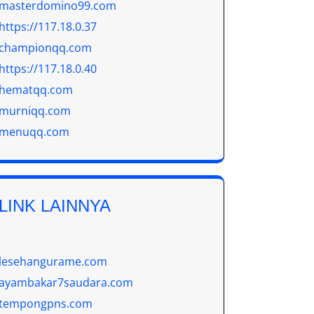
masterdomino99.com
https://117.18.0.37
championqq.com
https://117.18.0.40
hematqq.com
murniqq.com
menuqq.com
LINK LAINNYA
lesehangurame.com
ayambakar7saudara.com
tempongpns.com