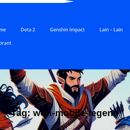
me
Dota 2
Genshin Impact
Lain – Lain
orant
Tag:
won-mobile-legend