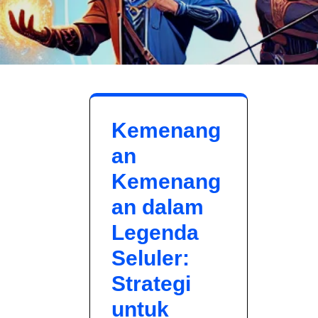
Kemenang
an
Kemenang
an dalam
Legenda
Seluler:
Strategi
untuk