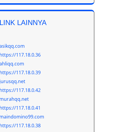
LINK LAINNYA
asikqq.com
https://117.18.0.36
ahliqq.com
https://117.18.0.39
jurusqq.net
https://117.18.0.42
murahqq.net
https://117.18.0.41
maindomino99.com
https://117.18.0.38