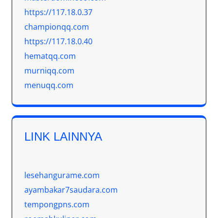
https://117.18.0.37
championqq.com
https://117.18.0.40
hematqq.com
murniqq.com
menuqq.com
LINK LAINNYA
lesehangurame.com
ayambakar7saudara.com
tempongpns.com