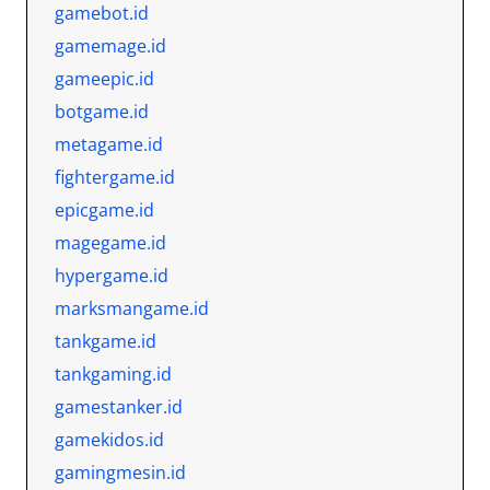
gamebot.id
gamemage.id
gameepic.id
botgame.id
metagame.id
fightergame.id
epicgame.id
magegame.id
hypergame.id
marksmangame.id
tankgame.id
tankgaming.id
gamestanker.id
gamekidos.id
gamingmesin.id