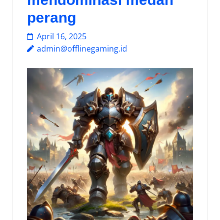
perang
April 16, 2025
admin@offlinegaming.id