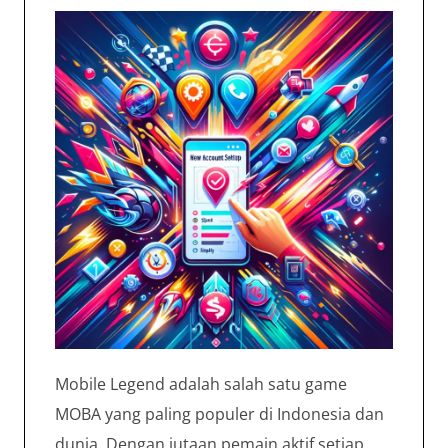
Mobile Legend adalah salah satu game
MOBA yang paling populer di Indonesia dan
dunia. Dengan jutaan pemain aktif setiap