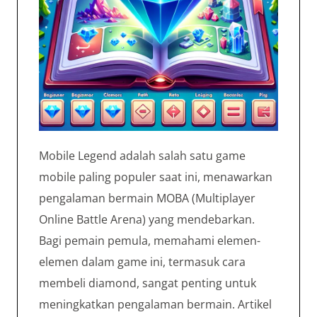
Mobile Legend adalah salah satu game
mobile paling populer saat ini, menawarkan
pengalaman bermain MOBA (Multiplayer
Online Battle Arena) yang mendebarkan.
Bagi pemain pemula, memahami elemen-
elemen dalam game ini, termasuk cara
membeli diamond, sangat penting untuk
meningkatkan pengalaman bermain. Artikel