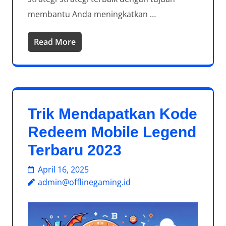
membantu Anda meningkatkan …
Read More
Trik Mendapatkan Kode
Redeem Mobile Legend
Terbaru 2023
April 16, 2025
admin@offlinegaming.id