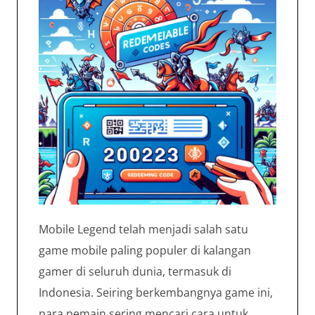
Mobile Legend telah menjadi salah satu
game mobile paling populer di kalangan
gamer di seluruh dunia, termasuk di
Indonesia. Seiring berkembangnya game ini,
para pemain sering mencari cara untuk