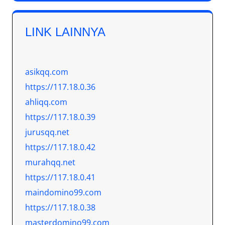
LINK LAINNYA
asikqq.com
https://117.18.0.36
ahliqq.com
https://117.18.0.39
jurusqq.net
https://117.18.0.42
murahqq.net
https://117.18.0.41
maindomino99.com
https://117.18.0.38
masterdomino99.com