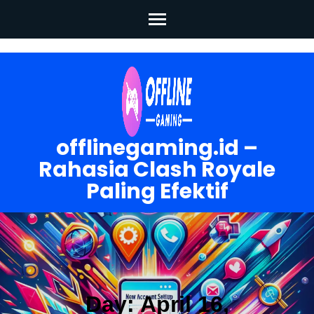
Skip
to
content
(Press
Enter)
offlinegaming.id –
Rahasia Clash Royale
Paling Efektif
Day:
April 16,