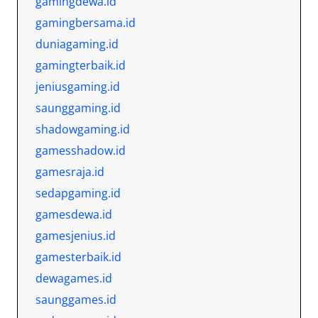
gamingdewa.id
gamingbersama.id
duniagaming.id
gamingterbaik.id
jeniusgaming.id
saunggaming.id
shadowgaming.id
gamesshadow.id
gamesraja.id
sedapgaming.id
gamesdewa.id
gamesjenius.id
gamesterbaik.id
dewagames.id
saunggames.id