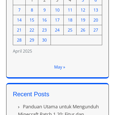
1
2
3
4
5
6
7
8
9
10
11
12
13
14
15
16
17
18
19
20
21
22
23
24
25
26
27
28
29
30
April 2025
May »
Recent Posts
Panduan Utama untuk Mengunduh
Minecraft Patch 1.20: Fitur dan