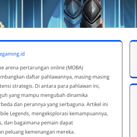
egaming.id
me arena pertarungan online (MOBA)
embangkan daftar pahlawannya, masing-masing
i strategis. Di antara para pahlawan ini,
ngguh yang mampu mengubah dinamika
beda dan perannya yang serbaguna. Artikel ini
obile Legends, mengeksplorasi kemampuannya,
is, dan bagaimana pemain dapat
n peluang kemenangan mereka.