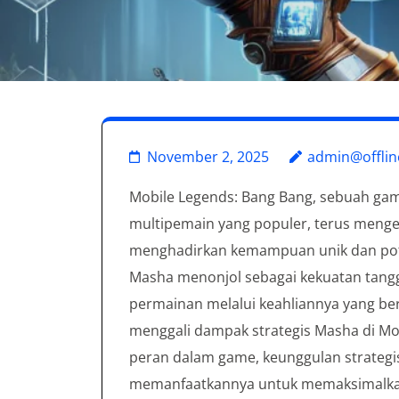
November 2, 2025
admin@offlin
Mobile Legends: Bang Bang, sebuah ga
multipemain yang populer, terus meng
menghadirkan kemampuan unik dan potens
Masha menonjol sebagai kekuatan ta
permainan melalui keahliannya yang ber
menggali dampak strategis Masha di M
peran dalam game, keunggulan strateg
memanfaatkannya untuk memaksimalka