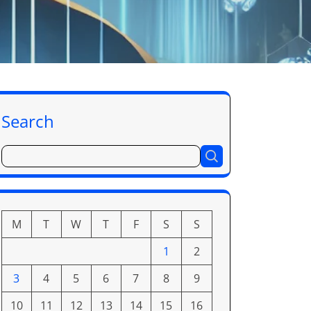
Search
M
T
W
T
F
S
S
1
2
3
4
5
6
7
8
9
10
11
12
13
14
15
16