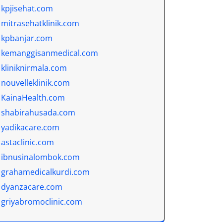
kpjisehat.com
mitrasehatklinik.com
kpbanjar.com
kemanggisanmedical.com
kliniknirmala.com
nouvelleklinik.com
KainaHealth.com
shabirahusada.com
yadikacare.com
astaclinic.com
ibnusinalombok.com
grahamedicalkurdi.com
dyanzacare.com
griyabromoclinic.com