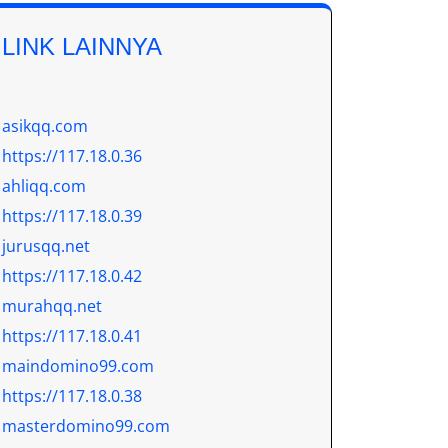
LINK LAINNYA
asikqq.com
https://117.18.0.36
ahliqq.com
https://117.18.0.39
jurusqq.net
https://117.18.0.42
murahqq.net
https://117.18.0.41
maindomino99.com
https://117.18.0.38
masterdomino99.com