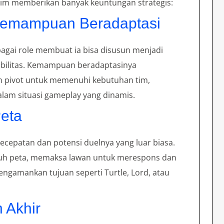
im memberikan banyak keuntungan strategis:
Kemampuan Beradaptasi
ai role membuat ia bisa disusun menjadi
ibilitas. Kemampuan beradaptasinya
 pivot untuk memenuhi kebutuhan tim,
lam situasi gameplay yang dinamis.
Peta
ecepatan dan potensi duelnya yang luar biasa.
ruh peta, memaksa lawan untuk merespons dan
gamankan tujuan seperti Turtle, Lord, atau
 Akhir