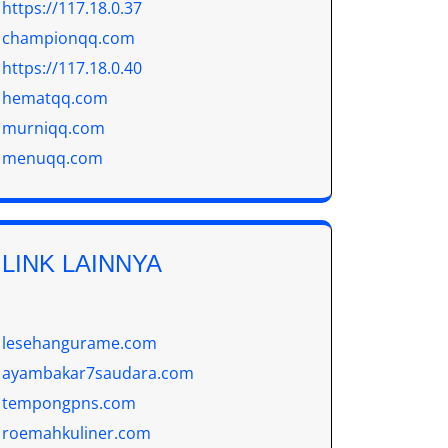
https://117.18.0.37
championqq.com
https://117.18.0.40
hematqq.com
murniqq.com
menuqq.com
LINK LAINNYA
lesehangurame.com
ayambakar7saudara.com
tempongpns.com
roemahkuliner.com