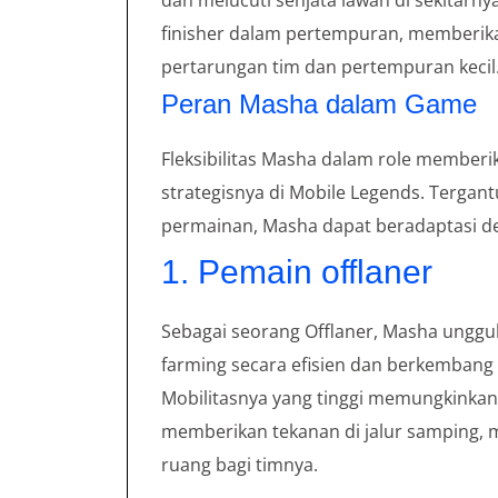
dan melucuti senjata lawan di sekitarny
finisher dalam pertempuran, memberi
pertarungan tim dan pertempuran kecil
Peran Masha dalam Game
Fleksibilitas Masha dalam role memberi
strategisnya di Mobile Legends. Tergan
permainan, Masha dapat beradaptasi d
1. Pemain offlaner
Sebagai seorang Offlaner, Masha unggul
farming secara efisien dan berkembang
Mobilitasnya yang tinggi memungkink
memberikan tekanan di jalur samping, 
ruang bagi timnya.