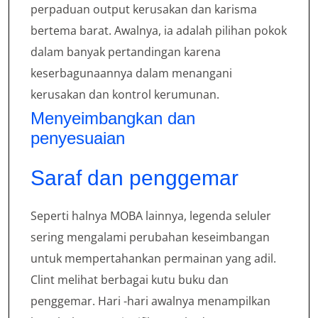
perpaduan output kerusakan dan karisma
bertema barat. Awalnya, ia adalah pilihan pokok
dalam banyak pertandingan karena
keserbagunaannya dalam menangani
kerusakan dan kontrol kerumunan.
Menyeimbangkan dan
penyesuaian
Saraf dan penggemar
Seperti halnya MOBA lainnya, legenda seluler
sering mengalami perubahan keseimbangan
untuk mempertahankan permainan yang adil.
Clint melihat berbagai kutu buku dan
penggemar. Hari -hari awalnya menampilkan