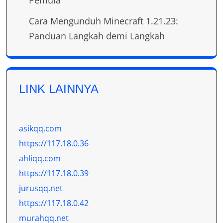
Pemula
Cara Mengunduh Minecraft 1.21.23:
Panduan Langkah demi Langkah
LINK LAINNYA
asikqq.com
https://117.18.0.36
ahliqq.com
https://117.18.0.39
jurusqq.net
https://117.18.0.42
murahqq.net