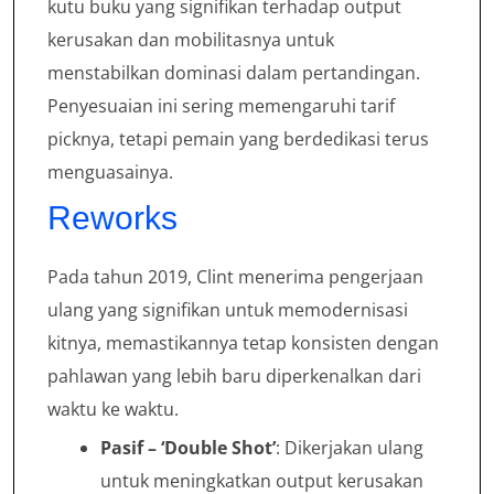
kutu buku yang signifikan terhadap output
kerusakan dan mobilitasnya untuk
menstabilkan dominasi dalam pertandingan.
Penyesuaian ini sering memengaruhi tarif
picknya, tetapi pemain yang berdedikasi terus
menguasainya.
Reworks
Pada tahun 2019, Clint menerima pengerjaan
ulang yang signifikan untuk memodernisasi
kitnya, memastikannya tetap konsisten dengan
pahlawan yang lebih baru diperkenalkan dari
waktu ke waktu.
Pasif – ‘Double Shot’
: Dikerjakan ulang
untuk meningkatkan output kerusakan