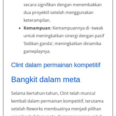
secara signifikan dengan menembakkan
dua proyektil setelah menggunakan
keterampilan.
Kemampuan
: Kemampuannya di -tweak
untuk meningkatkan sinergi dengan pasif
‘bidikan ganda’, meningkatkan dinamika
gameplaynya.
Clint dalam permainan kompetitif
Bangkit dalam meta
Selama bertahun-tahun, Clint telah muncul
kembali dalam permainan kompetitif, terutama
setelah Reworks membuatnya menjadi pilihan