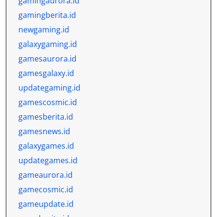
gamingaurora.id
gamingberita.id
newgaming.id
galaxygaming.id
gamesaurora.id
gamesgalaxy.id
updategaming.id
gamescosmic.id
gamesberita.id
gamesnews.id
galaxygames.id
updategames.id
gameaurora.id
gamecosmic.id
gameupdate.id