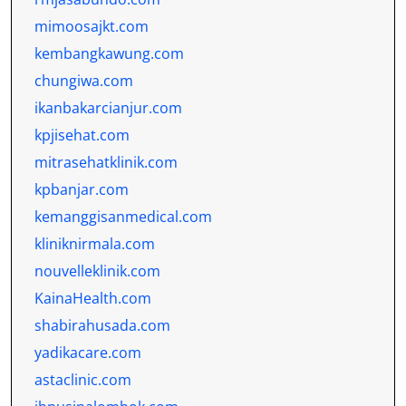
mimoosajkt.com
kembangkawung.com
chungiwa.com
ikanbakarcianjur.com
kpjisehat.com
mitrasehatklinik.com
kpbanjar.com
kemanggisanmedical.com
kliniknirmala.com
nouvelleklinik.com
KainaHealth.com
shabirahusada.com
yadikacare.com
astaclinic.com