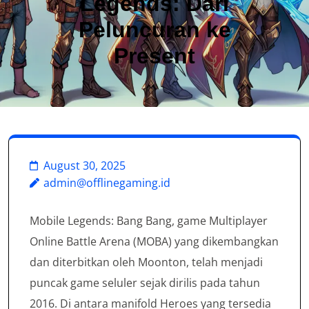
Legends: Dari
Peluncuran ke
Present
August 30, 2025
admin@offlinegaming.id
Mobile Legends: Bang Bang, game Multiplayer
Online Battle Arena (MOBA) yang dikembangkan
dan diterbitkan oleh Moonton, telah menjadi
puncak game seluler sejak dirilis pada tahun
2016. Di antara manifold Heroes yang tersedia