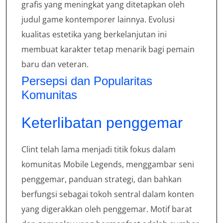
grafis yang meningkat yang ditetapkan oleh
judul game kontemporer lainnya. Evolusi
kualitas estetika yang berkelanjutan ini
membuat karakter tetap menarik bagi pemain
baru dan veteran.
Persepsi dan Popularitas
Komunitas
Keterlibatan penggemar
Clint telah lama menjadi titik fokus dalam
komunitas Mobile Legends, menggambar seni
penggemar, panduan strategi, dan bahkan
berfungsi sebagai tokoh sentral dalam konten
yang digerakkan oleh penggemar. Motif barat