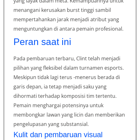
yang layak dalam meta. Kemampuannya untuk
menangani kerusakan burst tinggi sambil
mempertahankan jarak menjadi atribut yang
menguntungkan di antara pemain profesional.
Peran saat ini
Pada pembaruan terbaru, Clint telah menjadi
pilihan yang fleksibel dalam turnamen esports.
Meskipun tidak lagi terus -menerus berada di
garis depan, ia tetap menjadi saku yang
dihormati terhadap komposisi tim tertentu.
Pemain menghargai potensinya untuk
membongkar lawan yang licin dan memberikan
pengelupasan yang substansial.
Kulit dan pembaruan visual