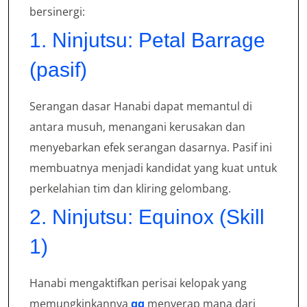
bersinergi:
1. Ninjutsu: Petal Barrage
(pasif)
Serangan dasar Hanabi dapat memantul di
antara musuh, menangani kerusakan dan
menyebarkan efek serangan dasarnya. Pasif ini
membuatnya menjadi kandidat yang kuat untuk
perkelahian tim dan kliring gelombang.
2. Ninjutsu: Equinox (Skill
1)
Hanabi mengaktifkan perisai kelopak yang
memungkinkannya
qq
menyerap mana dari