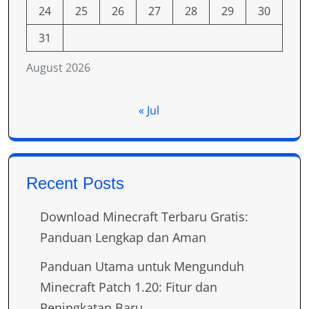
24
25
26
27
28
29
30
31
August 2026
« Jul
Recent Posts
Download Minecraft Terbaru Gratis:
Panduan Lengkap dan Aman
Panduan Utama untuk Mengunduh
Minecraft Patch 1.20: Fitur dan
Peningkatan Baru