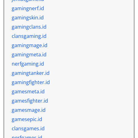
gamingnerf.id
gamingskin.id
gamingclans.id
clansgaming.id
gamingmage.id
gamingmeta.id
nerfgaming.id
gamingtanker.id
gamingfighter.id
gamesmeta.id
gamesfighter.id
gamesmage.id
gamesepic.id
clansgames.id
nerfgames.id