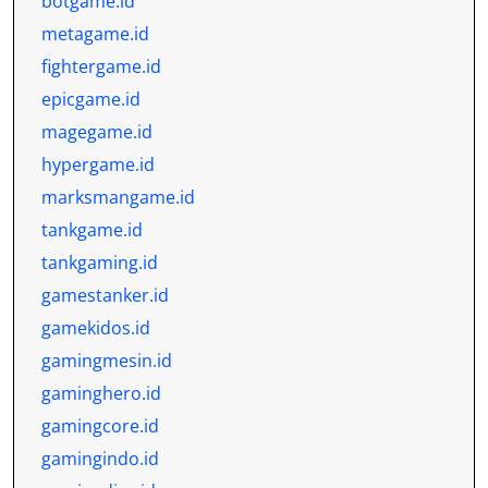
botgame.id
metagame.id
fightergame.id
epicgame.id
magegame.id
hypergame.id
marksmangame.id
tankgame.id
tankgaming.id
gamestanker.id
gamekidos.id
gamingmesin.id
gaminghero.id
gamingcore.id
gamingindo.id