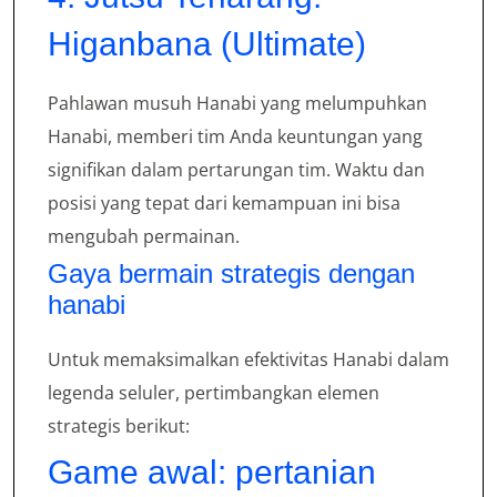
Higanbana (Ultimate)
Pahlawan musuh Hanabi yang melumpuhkan
Hanabi, memberi tim Anda keuntungan yang
signifikan dalam pertarungan tim. Waktu dan
posisi yang tepat dari kemampuan ini bisa
mengubah permainan.
Gaya bermain strategis dengan
hanabi
Untuk memaksimalkan efektivitas Hanabi dalam
legenda seluler, pertimbangkan elemen
strategis berikut:
Game awal: pertanian