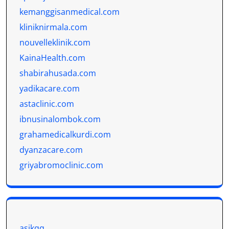
kemanggisanmedical.com
kliniknirmala.com
nouvelleklinik.com
KainaHealth.com
shabirahusada.com
yadikacare.com
astaclinic.com
ibnusinalombok.com
grahamedicalkurdi.com
dyanzacare.com
griyabromoclinic.com
asikqq