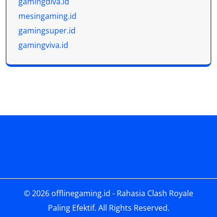
gamingdiva.id
mesingaming.id
gamingsuper.id
gamingviva.id
© 2026
offlinegaming.id - Rahasia Clash Royale
Paling Efektif
. All Rights Reserved.