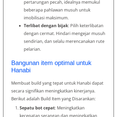
pertarungan pecah, idealnya memukul
beberapa pahlawan musuh untuk
imobilisasi maksimum.
Terlibat dengan bijak
: Pilih keterlibatan
dengan cermat. Hindari mengejar musuh
sendirian, dan selalu merencanakan rute
pelarian.
Bangunan item optimal untuk
Hanabi
Membuat build yang tepat untuk Hanabi dapat
secara signifikan meningkatkan kinerjanya.
Berikut adalah Build Item yang Disarankan:
Sepatu bot cepat
: Meningkatkan
kecepatan serangan dan meningkatkan