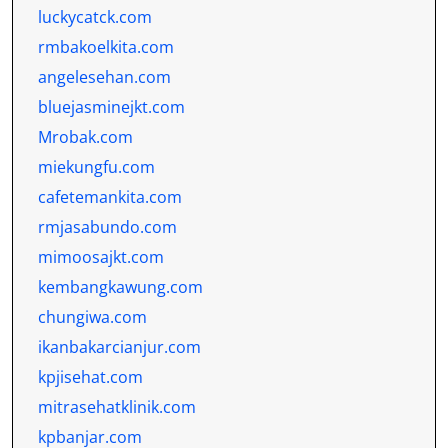
luckycatck.com
rmbakoelkita.com
angelesehan.com
bluejasminejkt.com
Mrobak.com
miekungfu.com
cafetemankita.com
rmjasabundo.com
mimoosajkt.com
kembangkawung.com
chungiwa.com
ikanbakarcianjur.com
kpjisehat.com
mitrasehatklinik.com
kpbanjar.com