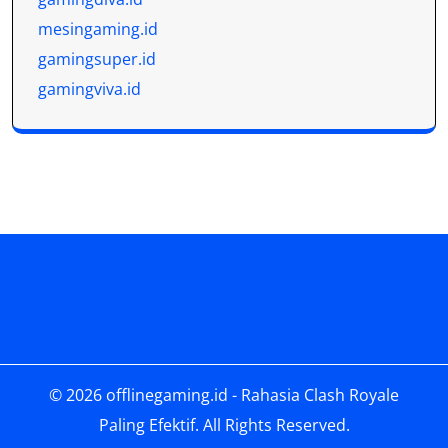
mesingaming.id
gamingsuper.id
gamingviva.id
© 2026
offlinegaming.id - Rahasia Clash Royale
Paling Efektif
. All Rights Reserved.