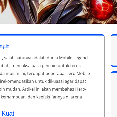
ng.id
t, salah satunya adalah dunia Mobile Legend.
rubah, memaksa para pemain untuk terus
da musim ini, terdapat beberapa Hero Mobile
direkomendasikan untuk dikuasai agar dapat
h mudah. Artikel ini akan membahas Hero-
, kemampuan, dan keefektifannya di arena
 Kuat