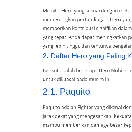
Memilih Hero yang sesuai dengan meta s
memenangkan pertandingan. Hero yang k
memberikan kontribusi signifikan dala
yang tepat, Anda dapat meningkatkan 
yang lebih tinggi, dan tentunya penga
2. Daftar Hero yang Paling 
Berikut adalah beberapa Hero Mobile L
untuk dikuasai pada musim ini:
2.1. Paquito
Paquito adalah Fighter yang dikenal 
jarak dekat yang mengesankan. Kekuatan
mampu memberikan damage besar kepada