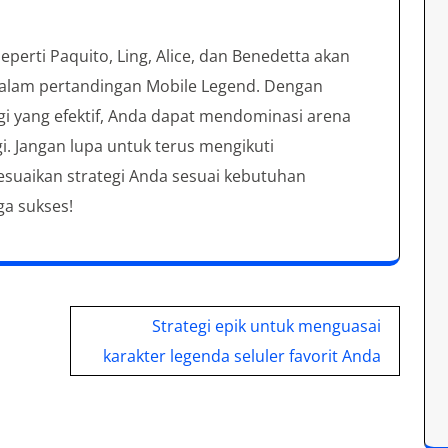
perti Paquito, Ling, Alice, dan Benedetta akan
dalam pertandingan Mobile Legend. Dengan
egi yang efektif, Anda dapat mendominasi arena
i. Jangan lupa untuk terus mengikuti
uaikan strategi Anda sesuai kebutuhan
a sukses!
Strategi epik untuk menguasai
karakter legenda seluler favorit Anda