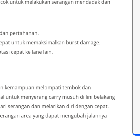
cocok untuk melakukan serangan mendadak dan
dan pertahanan.
 tepat untuk memaksimalkan burst damage.
asi cepat ke lane lain.
ngan kemampuan melompati tembok dan
deal untuk menyerang carry musuh di lini belakang
i serangan dan melarikan diri dengan cepat.
serangan area yang dapat mengubah jalannya