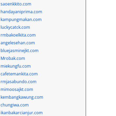
saoenkkito.com
handayaniprima.com
kampungmakan.com
luckycatck.com
rmbakoelkita.com
angelesehan.com
bluejasminejkt.com
Mrobak.com
miekungfu.com
cafetemankita.com
rmjasabundo.com
mimoosajkt.com
kembangkawung.com
chungiwa.com
ikanbakarcianjur.com