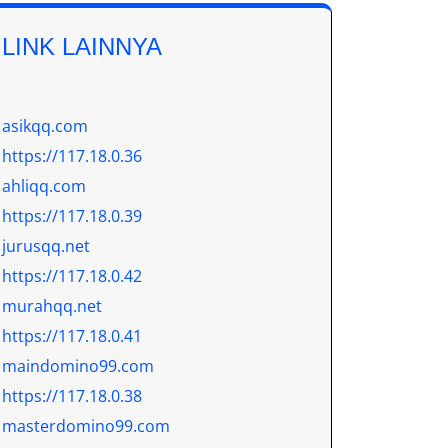
LINK LAINNYA
asikqq.com
https://117.18.0.36
ahliqq.com
https://117.18.0.39
jurusqq.net
https://117.18.0.42
murahqq.net
https://117.18.0.41
maindomino99.com
https://117.18.0.38
masterdomino99.com