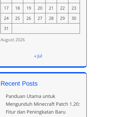
17
18
19
20
21
22
23
24
25
26
27
28
29
30
31
August 2026
« Jul
Recent Posts
Panduan Utama untuk
Mengunduh Minecraft Patch 1.20:
Fitur dan Peningkatan Baru