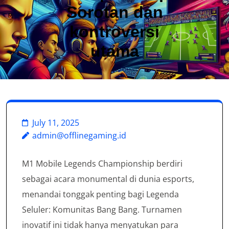
Sorotan dan
kontroversi
utama
July 11, 2025
admin@offlinegaming.id
M1 Mobile Legends Championship berdiri
sebagai acara monumental di dunia esports,
menandai tonggak penting bagi Legenda
Seluler: Komunitas Bang Bang. Turnamen
inovatif ini tidak hanya menyatukan para