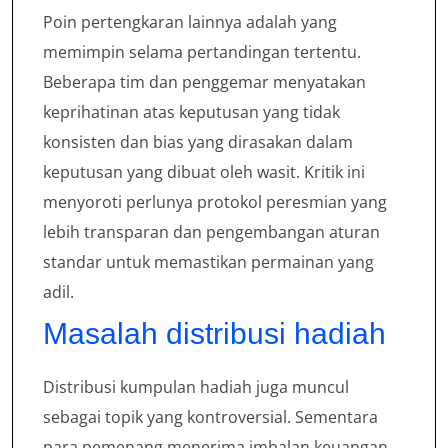
Poin pertengkaran lainnya adalah yang
memimpin selama pertandingan tertentu.
Beberapa tim dan penggemar menyatakan
keprihatinan atas keputusan yang tidak
konsisten dan bias yang dirasakan dalam
keputusan yang dibuat oleh wasit. Kritik ini
menyoroti perlunya protokol peresmian yang
lebih transparan dan pengembangan aturan
standar untuk memastikan permainan yang
adil.
Masalah distribusi hadiah
Distribusi kumpulan hadiah juga muncul
sebagai topik yang kontroversial. Sementara
para pemenang menerima imbalan keuangan