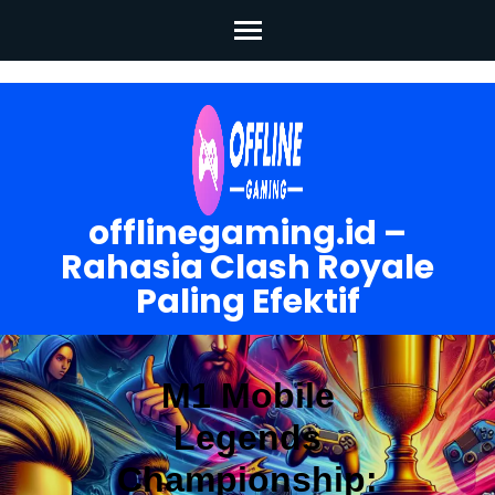
Skip
to
content
(Press
Enter)
offlinegaming.id –
Rahasia Clash Royale
Paling Efektif
M1 Mobile
Legends
Championship: