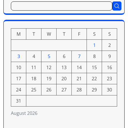
M
T
W
T
F
S
S
1
2
3
4
5
6
7
8
9
10
11
12
13
14
15
16
17
18
19
20
21
22
23
24
25
26
27
28
29
30
31
August 2026