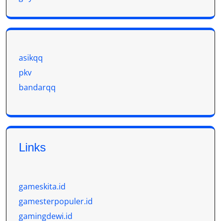
asikqq
pkv
bandarqq
Links
gameskita.id
gamesterpopuler.id
gamingdewi.id