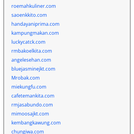
roemahkuliner.com
saoenkkito.com
handayaniprima.com
kampungmakan.com
luckycatck.com
rmbakoelkita.com
angelesehan.com
bluejasminejkt.com
Mrobak.com
miekungfu.com
cafetemankita.com
rmjasabundo.com
mimoosajkt.com
kembangkawung.com
chungiwa.com