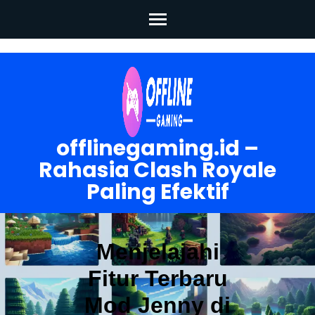
Skip
to
content
(Press
Enter)
offlinegaming.id –
Rahasia Clash Royale
Paling Efektif
Menjelajahi
Fitur Terbaru
Mod Jenny di