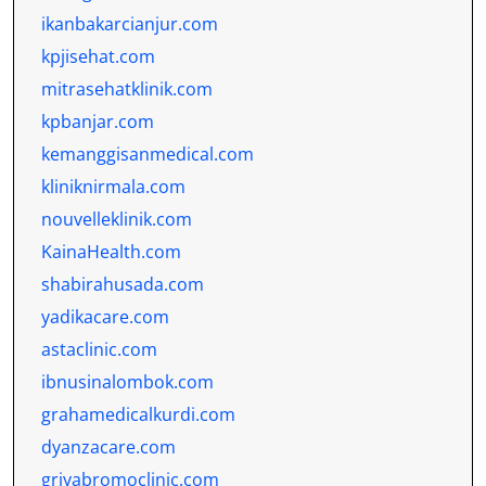
ikanbakarcianjur.com
kpjisehat.com
mitrasehatklinik.com
kpbanjar.com
kemanggisanmedical.com
kliniknirmala.com
nouvelleklinik.com
KainaHealth.com
shabirahusada.com
yadikacare.com
astaclinic.com
ibnusinalombok.com
grahamedicalkurdi.com
dyanzacare.com
griyabromoclinic.com