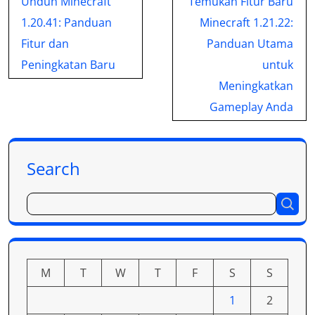
Unduh Minecraft
Temukan Fitur Baru
navigation
1.20.41: Panduan
Minecraft 1.21.22:
Fitur dan
Panduan Utama
Peningkatan Baru
untuk
Meningkatkan
Gameplay Anda
Search
M
T
W
T
F
S
S
1
2