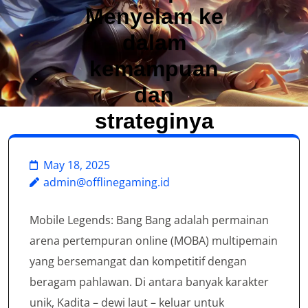
Menyelam ke
dalam
kemampuan
dan
strateginya
May 18, 2025
admin@offlinegaming.id
Mobile Legends: Bang Bang adalah permainan
arena pertempuran online (MOBA) multipemain
yang bersemangat dan kompetitif dengan
beragam pahlawan. Di antara banyak karakter
unik, Kadita – dewi laut – keluar untuk