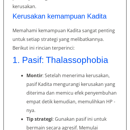
kerusakan.
Kerusakan kemampuan Kadita
Memahami kemampuan Kadita sangat penting
untuk setiap strategi yang melibatkannya.
Berikut ini rincian terperinci:
1. Pasif: Thalassophobia
Montir
: Setelah menerima kerusakan,
pasif Kadita mengurangi kerusakan yang
diterima dan memicu efek penyembuhan
empat detik kemudian, memulihkan HP -
nya.
Tip strategi
: Gunakan pasif ini untuk
bermain secara agresif. Memulai