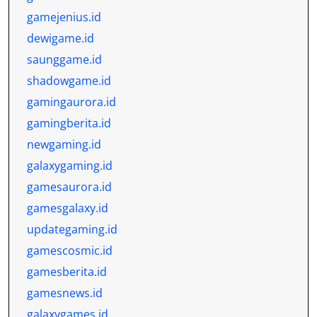
gamejenius.id
dewigame.id
saunggame.id
shadowgame.id
gamingaurora.id
gamingberita.id
newgaming.id
galaxygaming.id
gamesaurora.id
gamesgalaxy.id
updategaming.id
gamescosmic.id
gamesberita.id
gamesnews.id
galaxygames.id