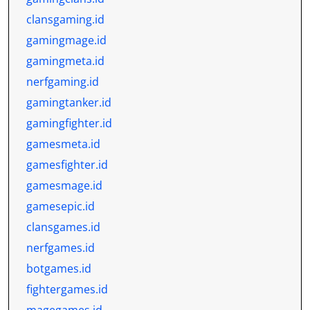
clansgaming.id
gamingmage.id
gamingmeta.id
nerfgaming.id
gamingtanker.id
gamingfighter.id
gamesmeta.id
gamesfighter.id
gamesmage.id
gamesepic.id
clansgames.id
nerfgames.id
botgames.id
fightergames.id