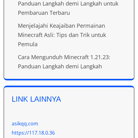
Panduan Langkah demi Langkah untuk
Pembaruan Terbaru
Menjelajahi Keajaiban Permainan
Minecraft Asli: Tips dan Trik untuk
Pemula
Cara Mengunduh Minecraft 1.21.23:
Panduan Langkah demi Langkah
LINK LAINNYA
asikqq.com
https://117.18.0.36