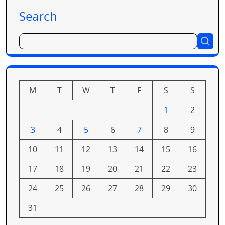
Search
M
T
W
T
F
S
S
1
2
3
4
5
6
7
8
9
10
11
12
13
14
15
16
17
18
19
20
21
22
23
24
25
26
27
28
29
30
31