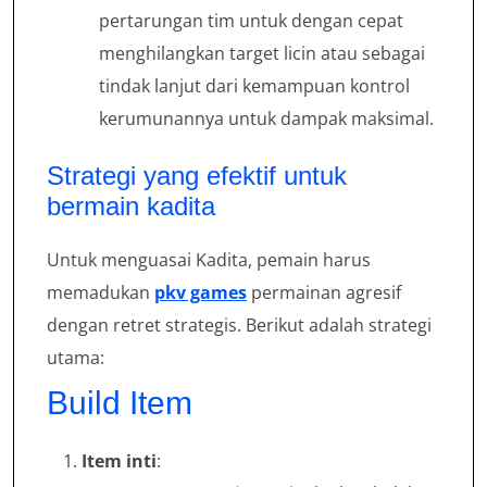
pertarungan tim untuk dengan cepat
menghilangkan target licin atau sebagai
tindak lanjut dari kemampuan kontrol
kerumunannya untuk dampak maksimal.
Strategi yang efektif untuk
bermain kadita
Untuk menguasai Kadita, pemain harus
memadukan
pkv games
permainan agresif
dengan retret strategis. Berikut adalah strategi
utama:
Build Item
Item inti
: