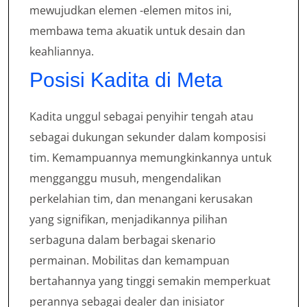
mewujudkan elemen -elemen mitos ini,
membawa tema akuatik untuk desain dan
keahliannya.
Posisi Kadita di Meta
Kadita unggul sebagai penyihir tengah atau
sebagai dukungan sekunder dalam komposisi
tim. Kemampuannya memungkinkannya untuk
mengganggu musuh, mengendalikan
perkelahian tim, dan menangani kerusakan
yang signifikan, menjadikannya pilihan
serbaguna dalam berbagai skenario
permainan. Mobilitas dan kemampuan
bertahannya yang tinggi semakin memperkuat
perannya sebagai dealer dan inisiator