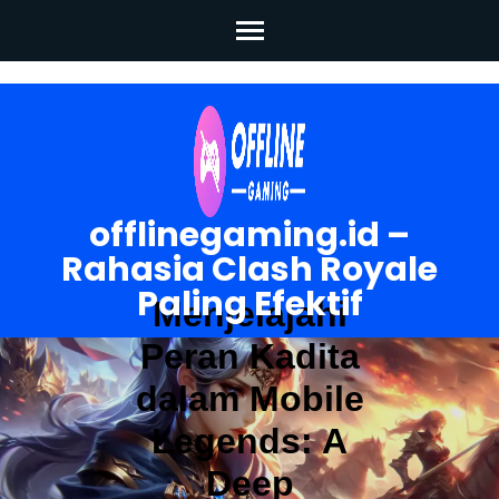
Skip
to
content
(Press
Enter)
offlinegaming.id –
Rahasia Clash Royale
Paling Efektif
Menjelajahi
Peran Kadita
dalam Mobile
Legends: A
Deep