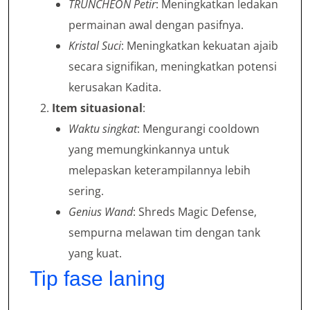
TRUNCHEON Petir
: Meningkatkan ledakan
permainan awal dengan pasifnya.
Kristal Suci
: Meningkatkan kekuatan ajaib
secara signifikan, meningkatkan potensi
kerusakan Kadita.
Item situasional
:
Waktu singkat
: Mengurangi cooldown
yang memungkinkannya untuk
melepaskan keterampilannya lebih
sering.
Genius Wand
: Shreds Magic Defense,
sempurna melawan tim dengan tank
yang kuat.
Tip fase laning