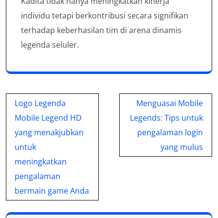
Kadita tidak hanya meningkatkan kinerja
individu tetapi berkontribusi secara signifikan
terhadap keberhasilan tim di arena dinamis
legenda seluler.
Post
Logo Legenda
Menguasai Mobile
navigation
Mobile Legend HD
Legends: Tips untuk
yang menakjubkan
pengalaman login
untuk
yang mulus
meningkatkan
pengalaman
bermain game Anda