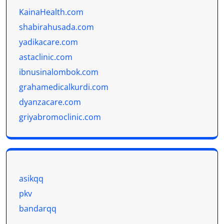
KainaHealth.com
shabirahusada.com
yadikacare.com
astaclinic.com
ibnusinalombok.com
grahamedicalkurdi.com
dyanzacare.com
griyabromoclinic.com
asikqq
pkv
bandarqq