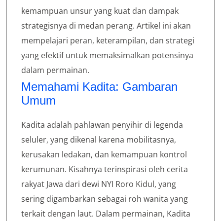
kemampuan unsur yang kuat dan dampak
strategisnya di medan perang. Artikel ini akan
mempelajari peran, keterampilan, dan strategi
yang efektif untuk memaksimalkan potensinya
dalam permainan.
Memahami Kadita: Gambaran
Umum
Kadita adalah pahlawan penyihir di legenda
seluler, yang dikenal karena mobilitasnya,
kerusakan ledakan, dan kemampuan kontrol
kerumunan. Kisahnya terinspirasi oleh cerita
rakyat Jawa dari dewi NYI Roro Kidul, yang
sering digambarkan sebagai roh wanita yang
terkait dengan laut. Dalam permainan, Kadita