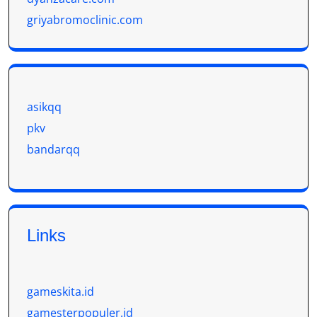
griyabromoclinic.com
asikqq
pkv
bandarqq
Links
gameskita.id
gamesterpopuler.id