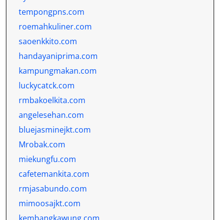
tempongpns.com
roemahkuliner.com
saoenkkito.com
handayaniprima.com
kampungmakan.com
luckycatck.com
rmbakoelkita.com
angelesehan.com
bluejasminejkt.com
Mrobak.com
miekungfu.com
cafetemankita.com
rmjasabundo.com
mimoosajkt.com
kembangkawung.com