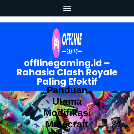
Skip
to
content
(Press
Enter)
offlinegaming.id –
Rahasia Clash Royale
Paling Efektif
Panduan
Utama
Modifikasi
Minecraft