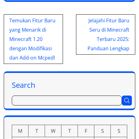
Post
Temukan Fitur Baru
Jelajahi Fitur Baru
navigation
yang Menarik di
Seru di Minecraft
Minecraft 1.20
Terbaru 2025:
dengan Modifikasi
Panduan Lengkap
dan Add-on Mcpedl
Search
M
T
W
T
F
S
S