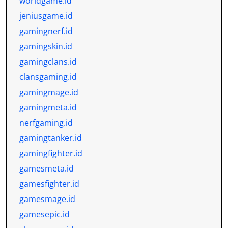
worldgame.id
jeniusgame.id
gamingnerf.id
gamingskin.id
gamingclans.id
clansgaming.id
gamingmage.id
gamingmeta.id
nerfgaming.id
gamingtanker.id
gamingfighter.id
gamesmeta.id
gamesfighter.id
gamesmage.id
gamesepic.id