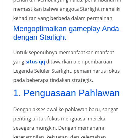
memastikan bahwa anggota Starlight memiliki
kehadiran yang berbeda dalam permainan.
Mengoptimalkan gameplay Anda
dengan Starlight
Untuk sepenuhnya memanfaatkan manfaat
yang
situs qq
ditawarkan oleh pembaruan
Legenda Seluler Starlight, pemain harus fokus
pada beberapa tindakan strategis.
1. Penguasaan Pahlawan
Dengan akses awal ke pahlawan baru, sangat
penting untuk fokus menguasai mereka
sesegera mungkin. Dengan memahami
keterampilan, kekuatan, dan kelemahan