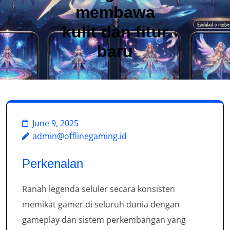
membawa
kulit dan fitur
baru
June 9, 2025
admin@offlinegaming.id
Perkenalan
Ranah legenda seluler secara konsisten
memikat gamer di seluruh dunia dengan
gameplay dan sistem perkembangan yang