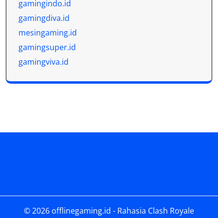
gamingindo.id
gamingdiva.id
mesingaming.id
gamingsuper.id
gamingviva.id
© 2026
offlinegaming.id - Rahasia Clash Royale