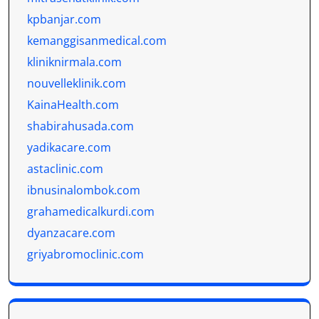
kpbanjar.com
kemanggisanmedical.com
kliniknirmala.com
nouvelleklinik.com
KainaHealth.com
shabirahusada.com
yadikacare.com
astaclinic.com
ibnusinalombok.com
grahamedicalkurdi.com
dyanzacare.com
griyabromoclinic.com