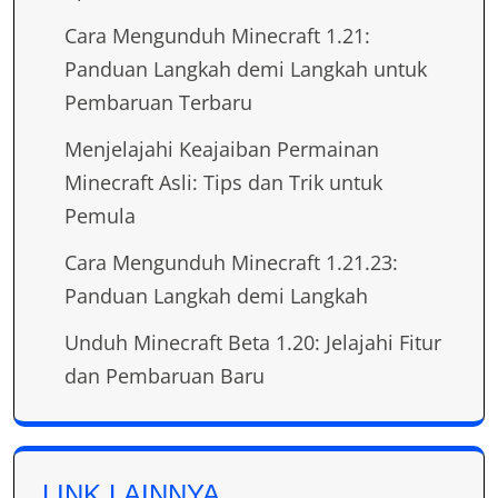
Cara Mengunduh Minecraft 1.21:
Panduan Langkah demi Langkah untuk
Pembaruan Terbaru
Menjelajahi Keajaiban Permainan
Minecraft Asli: Tips dan Trik untuk
Pemula
Cara Mengunduh Minecraft 1.21.23:
Panduan Langkah demi Langkah
Unduh Minecraft Beta 1.20: Jelajahi Fitur
dan Pembaruan Baru
LINK LAINNYA