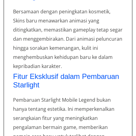
Bersamaan dengan peningkatan kosmetik,
Skins baru menawarkan animasi yang
ditingkatkan, memastikan gameplay tetap segar
dan menggembirakan. Dari animasi peluncuran
hingga sorakan kemenangan, kulit ini
menghembuskan kehidupan baru ke dalam
kepribadian karakter.
Fitur Eksklusif dalam Pembaruan
Starlight
Pembaruan Starlight Mobile Legend bukan
hanya tentang estetika. Ini memperkenalkan
serangkaian fitur yang meningkatkan
pengalaman bermain game, memberikan