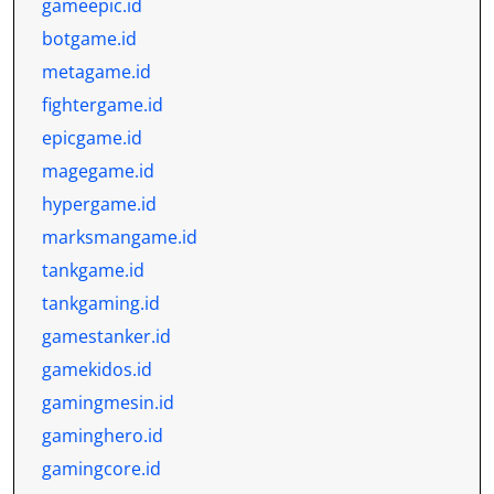
gameepic.id
botgame.id
metagame.id
fightergame.id
epicgame.id
magegame.id
hypergame.id
marksmangame.id
tankgame.id
tankgaming.id
gamestanker.id
gamekidos.id
gamingmesin.id
gaminghero.id
gamingcore.id