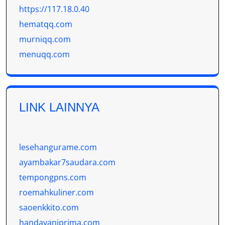
https://117.18.0.40
hematqq.com
murniqq.com
menuqq.com
LINK LAINNYA
lesehangurame.com
ayambakar7saudara.com
tempongpns.com
roemahkuliner.com
saoenkkito.com
handayaniprima.com