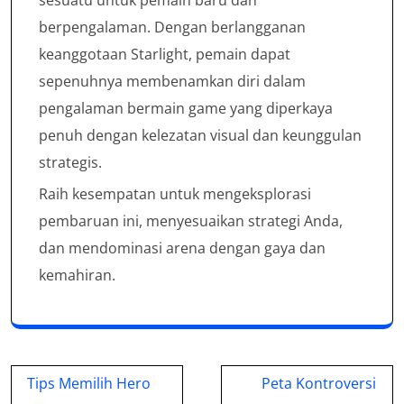
sesuatu untuk pemain baru dan
berpengalaman. Dengan berlangganan
keanggotaan Starlight, pemain dapat
sepenuhnya membenamkan diri dalam
pengalaman bermain game yang diperkaya
penuh dengan kelezatan visual dan keunggulan
strategis.
Raih kesempatan untuk mengeksplorasi
pembaruan ini, menyesuaikan strategi Anda,
dan mendominasi arena dengan gaya dan
kemahiran.
Post
Tips Memilih Hero
Peta Kontroversi