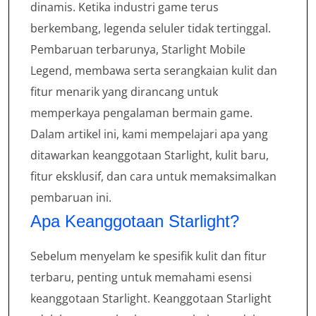
dinamis. Ketika industri game terus
berkembang, legenda seluler tidak tertinggal.
Pembaruan terbarunya, Starlight Mobile
Legend, membawa serta serangkaian kulit dan
fitur menarik yang dirancang untuk
memperkaya pengalaman bermain game.
Dalam artikel ini, kami mempelajari apa yang
ditawarkan keanggotaan Starlight, kulit baru,
fitur eksklusif, dan cara untuk memaksimalkan
pembaruan ini.
Apa Keanggotaan Starlight?
Sebelum menyelam ke spesifik kulit dan fitur
terbaru, penting untuk memahami esensi
keanggotaan Starlight. Keanggotaan Starlight