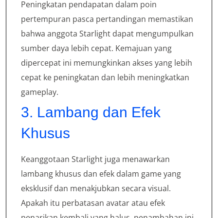
Peningkatan pendapatan dalam poin
pertempuran pasca pertandingan memastikan
bahwa anggota Starlight dapat mengumpulkan
sumber daya lebih cepat. Kemajuan yang
dipercepat ini memungkinkan akses yang lebih
cepat ke peningkatan dan lebih meningkatkan
gameplay.
3. Lambang dan Efek
Khusus
Keanggotaan Starlight juga menawarkan
lambang khusus dan efek dalam game yang
eksklusif dan menakjubkan secara visual.
Apakah itu perbatasan avatar atau efek
penarikan kembali yang halus, penambahan ini