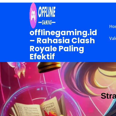
Skip
to
content
Ho
(Press
offlinegaming.id
Enter)
– Rahasia Clash
Val
Royale Paling
Efektif
Str