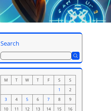
Search
M
T
W
T
F
S
S
1
2
3
4
5
6
7
8
9
10
11
12
13
14
15
16