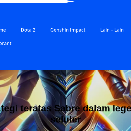
me
Dota 2
Genshin Impact
Lain – Lain
orant
ategi teratas Sabre dalam leg
seluler