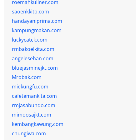
roemahkuliner.com
saoenkkito.com
handayaniprima.com
kampungmakan.com
luckycatck.com
rmbakoelkita.com
angelesehan.com
bluejasminejkt.com
Mrobak.com
miekungfu.com
cafetemankita.com
rmjasabundo.com
mimoosajkt.com
kembangkawung.com
chungiwa.com