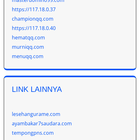
masterdomino99.com
https://117.18.0.37
championqq.com
https://117.18.0.40
hematqq.com
murniqq.com
menuqq.com
LINK LAINNYA
lesehangurame.com
ayambakar7saudara.com
tempongpns.com