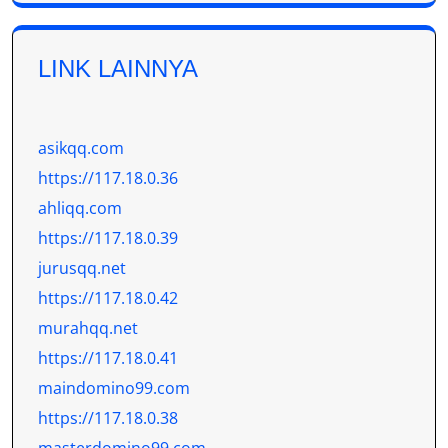
LINK LAINNYA
asikqq.com
https://117.18.0.36
ahliqq.com
https://117.18.0.39
jurusqq.net
https://117.18.0.42
murahqq.net
https://117.18.0.41
maindomino99.com
https://117.18.0.38