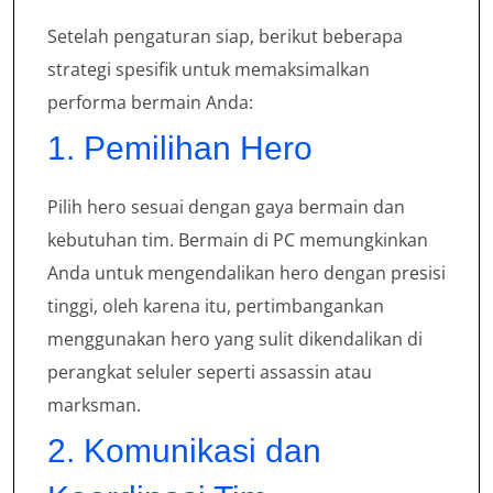
Setelah pengaturan siap, berikut beberapa
strategi spesifik untuk memaksimalkan
performa bermain Anda:
1. Pemilihan Hero
Pilih hero sesuai dengan gaya bermain dan
kebutuhan tim. Bermain di PC memungkinkan
Anda untuk mengendalikan hero dengan presisi
tinggi, oleh karena itu, pertimbangankan
menggunakan hero yang sulit dikendalikan di
perangkat seluler seperti assassin atau
marksman.
2. Komunikasi dan