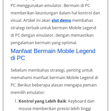
PC menggunakan emulator. Bermain di PC
memberikan keuntungan dalam hal kontrol dan
visual. Artikel ini akan
slot demo
membahas
strategi terbaik untuk bermain Mobile Legend
di PC dengan emulator, dengan memastikan
pengalaman bermain yang optimal.
Manfaat Bermain Mobile Legend
di PC
Sebelum membahas strategi, penting untuk
memahami manfaat bermain Mobile Legend di
PC. Berikut beberapa alasan mengapa pemain
memilih emulator:
Kontrol yang Lebih Baik
: Keyboard dan
mouse memberikan presisi lebih tinggi