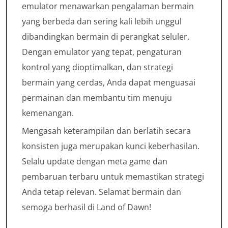
emulator menawarkan pengalaman bermain
yang berbeda dan sering kali lebih unggul
dibandingkan bermain di perangkat seluler.
Dengan emulator yang tepat, pengaturan
kontrol yang dioptimalkan, dan strategi
bermain yang cerdas, Anda dapat menguasai
permainan dan membantu tim menuju
kemenangan.
Mengasah keterampilan dan berlatih secara
konsisten juga merupakan kunci keberhasilan.
Selalu update dengan meta game dan
pembaruan terbaru untuk memastikan strategi
Anda tetap relevan. Selamat bermain dan
semoga berhasil di Land of Dawn!