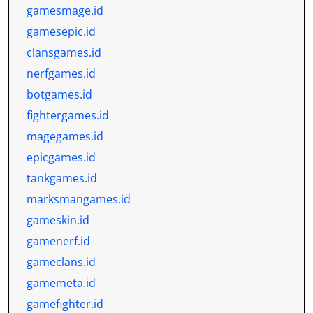
gamesmage.id
gamesepic.id
clansgames.id
nerfgames.id
botgames.id
fightergames.id
magegames.id
epicgames.id
tankgames.id
marksmangames.id
gameskin.id
gamenerf.id
gameclans.id
gamemeta.id
gamefighter.id