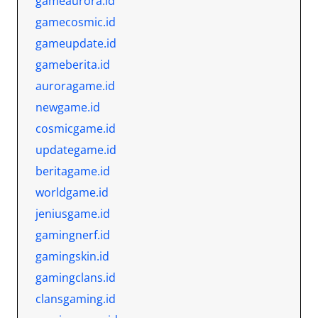
gameaurora.id
gamecosmic.id
gameupdate.id
gameberita.id
auroragame.id
newgame.id
cosmicgame.id
updategame.id
beritagame.id
worldgame.id
jeniusgame.id
gamingnerf.id
gamingskin.id
gamingclans.id
clansgaming.id