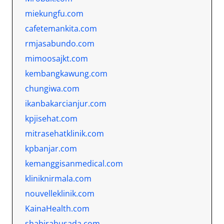
miekungfu.com
cafetemankita.com
rmjasabundo.com
mimoosajkt.com
kembangkawung.com
chungiwa.com
ikanbakarcianjur.com
kpjisehat.com
mitrasehatklinik.com
kpbanjar.com
kemanggisanmedical.com
kliniknirmala.com
nouvelleklinik.com
KainaHealth.com
shabirahusada.com