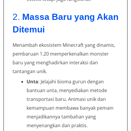
2.
Massa Baru yang Akan
Ditemui
Menambah ekosistem Minecraft yang dinamis,
pembaruan 1.20 memperkenalkan monster
baru yang menghadirkan interaksi dan
tantangan unik.
Unta
: Jelajahi bioma gurun dengan
bantuan unta, menyediakan metode
transportasi baru. Animasi unik dan
kemampuan membawa banyak pemain
menjadikannya tambahan yang
menyenangkan dan praktis.