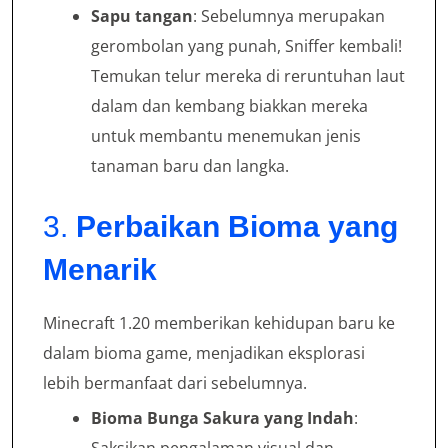
Sapu tangan
: Sebelumnya merupakan
gerombolan yang punah, Sniffer kembali!
Temukan telur mereka di reruntuhan laut
dalam dan kembang biakkan mereka
untuk membantu menemukan jenis
tanaman baru dan langka.
3.
Perbaikan Bioma yang
Menarik
Minecraft 1.20 memberikan kehidupan baru ke
dalam bioma game, menjadikan eksplorasi
lebih bermanfaat dari sebelumnya.
Bioma Bunga Sakura yang Indah
: