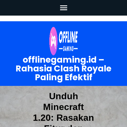
Skip
to
content
(Press
Enter)
offlinegaming.id –
Rahasia Clash Royale
Paling Efektif
Unduh
Minecraft
1.20: Rasakan