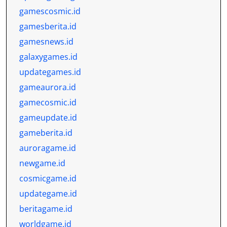
gamescosmic.id
gamesberita.id
gamesnews.id
galaxygames.id
updategames.id
gameaurora.id
gamecosmic.id
gameupdate.id
gameberita.id
auroragame.id
newgame.id
cosmicgame.id
updategame.id
beritagame.id
worldgame.id