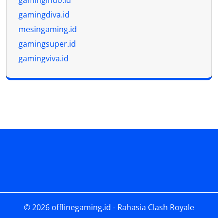
gamingindo.id
gamingdiva.id
mesingaming.id
gamingsuper.id
gamingviva.id
© 2026
offlinegaming.id - Rahasia Clash Royale