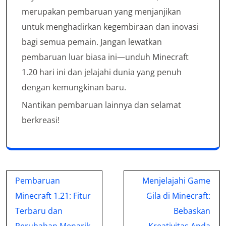
merupakan pembaruan yang menjanjikan
untuk menghadirkan kegembiraan dan inovasi
bagi semua pemain. Jangan lewatkan
pembaruan luar biasa ini—unduh Minecraft
1.20 hari ini dan jelajahi dunia yang penuh
dengan kemungkinan baru.
Nantikan pembaruan lainnya dan selamat
berkreasi!
Post
Pembaruan
Menjelajahi Game
navigation
Minecraft 1.21: Fitur
Gila di Minecraft:
Terbaru dan
Bebaskan