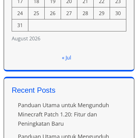
17
18
19
20
21
22
23
24
25
26
27
28
29
30
31
August 2026
« Jul
Recent Posts
Panduan Utama untuk Mengunduh
Minecraft Patch 1.20: Fitur dan
Peningkatan Baru
Panduan Utama untuk Mengunduh