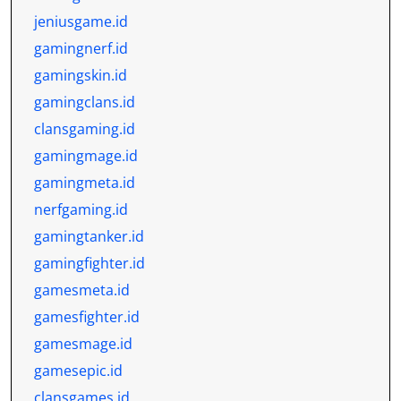
jeniusgame.id
gamingnerf.id
gamingskin.id
gamingclans.id
clansgaming.id
gamingmage.id
gamingmeta.id
nerfgaming.id
gamingtanker.id
gamingfighter.id
gamesmeta.id
gamesfighter.id
gamesmage.id
gamesepic.id
clansgames.id