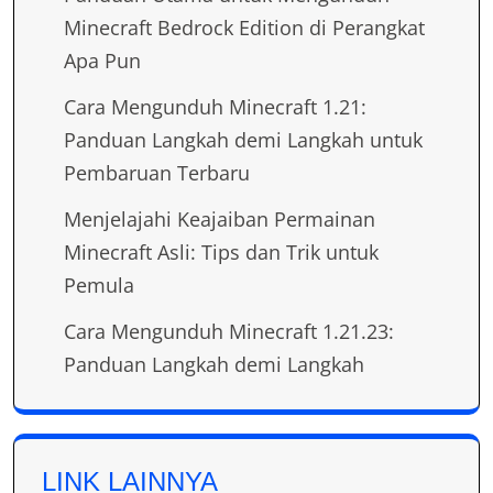
Minecraft Bedrock Edition di Perangkat
Apa Pun
Cara Mengunduh Minecraft 1.21:
Panduan Langkah demi Langkah untuk
Pembaruan Terbaru
Menjelajahi Keajaiban Permainan
Minecraft Asli: Tips dan Trik untuk
Pemula
Cara Mengunduh Minecraft 1.21.23:
Panduan Langkah demi Langkah
LINK LAINNYA