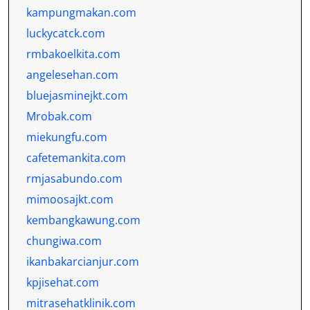
kampungmakan.com
luckycatck.com
rmbakoelkita.com
angelesehan.com
bluejasminejkt.com
Mrobak.com
miekungfu.com
cafetemankita.com
rmjasabundo.com
mimoosajkt.com
kembangkawung.com
chungiwa.com
ikanbakarcianjur.com
kpjisehat.com
mitrasehatklinik.com