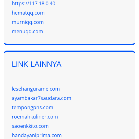
https://117.18.0.40
hematqq.com
murniqq.com
menuqq.com
LINK LAINNYA
lesehangurame.com
ayambakar7saudara.com
tempongpns.com
roemahkuliner.com
saoenkkito.com
handayaniprima.com