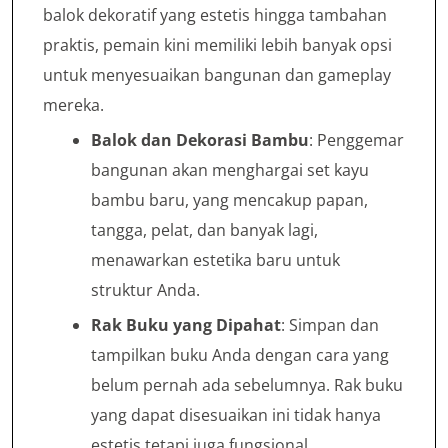
balok dekoratif yang estetis hingga tambahan
praktis, pemain kini memiliki lebih banyak opsi
untuk menyesuaikan bangunan dan gameplay
mereka.
Balok dan Dekorasi Bambu
: Penggemar
bangunan akan menghargai set kayu
bambu baru, yang mencakup papan,
tangga, pelat, dan banyak lagi,
menawarkan estetika baru untuk
struktur Anda.
Rak Buku yang Dipahat
: Simpan dan
tampilkan buku Anda dengan cara yang
belum pernah ada sebelumnya. Rak buku
yang dapat disesuaikan ini tidak hanya
estetis tetapi juga fungsional.