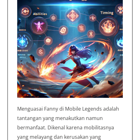
Menguasai Fanny di Mobile Legends adalah
tantangan yang menakutkan namun
bermanfaat. Dikenal karena mobilitasnya
yang melayang dan kerusakan yang