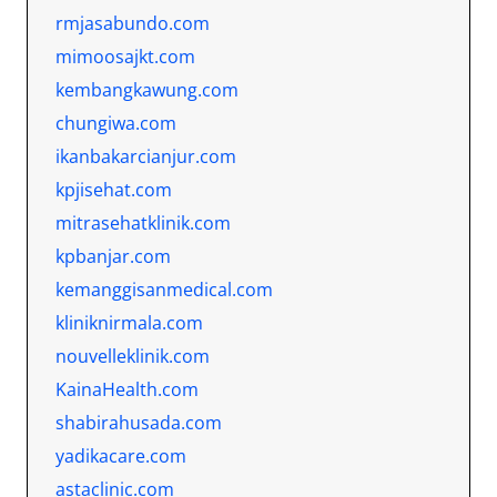
rmjasabundo.com
mimoosajkt.com
kembangkawung.com
chungiwa.com
ikanbakarcianjur.com
kpjisehat.com
mitrasehatklinik.com
kpbanjar.com
kemanggisanmedical.com
kliniknirmala.com
nouvelleklinik.com
KainaHealth.com
shabirahusada.com
yadikacare.com
astaclinic.com