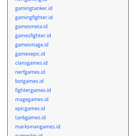
gamingtanker.id
gamingfighter.id
gamesmeta.id
gamesfighter.id
gamesmage.id
gamesepic.id
clansgames.id
nerfgames.id
botgames.id
fightergames.id
magegames.id
epicgames.id
tankgames.id
marksmangames.id
gameskin.id