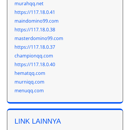
murahqq.net
https://117.18.0.41
maindomino99.com
https://117.18.0.38
masterdomino99.com
https://117.18.0.37
championqq.com
https://117.18.0.40
hematqq.com
murniqq.com
menuqq.com
LINK LAINNYA