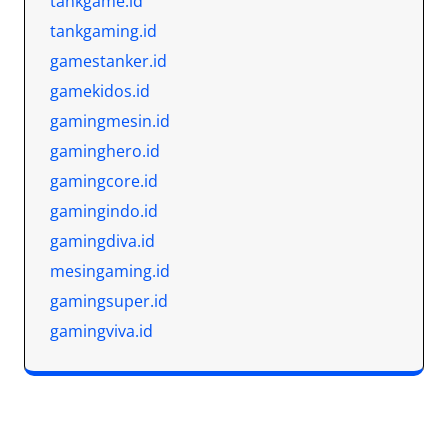
tankgame.id
tankgaming.id
gamestanker.id
gamekidos.id
gamingmesin.id
gaminghero.id
gamingcore.id
gamingindo.id
gamingdiva.id
mesingaming.id
gamingsuper.id
gamingviva.id