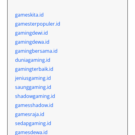
gameskita.id
gamesterpopuler.id
gamingdewi.id
gamingdewa.id
gamingbersama.id
duniagaming.id
gamingterbaik.id
jeniusgaming.id
saunggaming.id
shadowgaming.id
gamesshadow.id
gamesraja.id
sedapgaming.id
gamesdewa.id