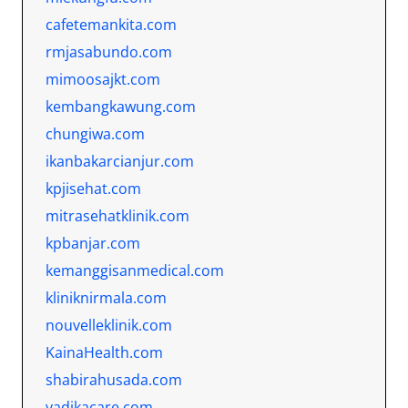
cafetemankita.com
rmjasabundo.com
mimoosajkt.com
kembangkawung.com
chungiwa.com
ikanbakarcianjur.com
kpjisehat.com
mitrasehatklinik.com
kpbanjar.com
kemanggisanmedical.com
kliniknirmala.com
nouvelleklinik.com
KainaHealth.com
shabirahusada.com
yadikacare.com