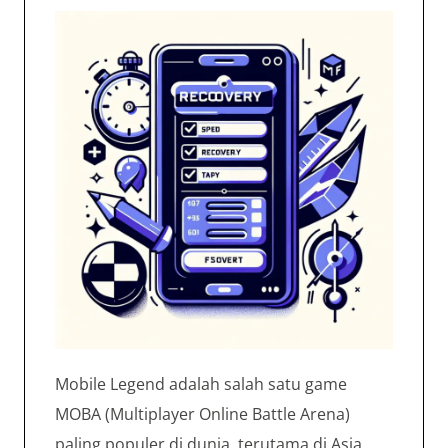
Mobile Legend adalah salah satu game
MOBA (Multiplayer Online Battle Arena)
paling populer di dunia, terutama di Asia