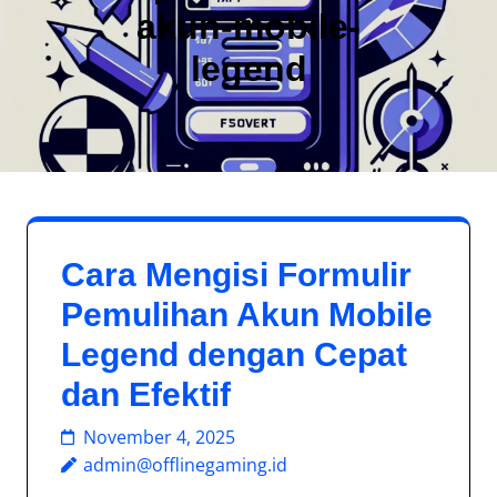
akun-mobile-
legend
Cara Mengisi Formulir
Pemulihan Akun Mobile
Legend dengan Cepat
dan Efektif
November 4, 2025
admin@offlinegaming.id