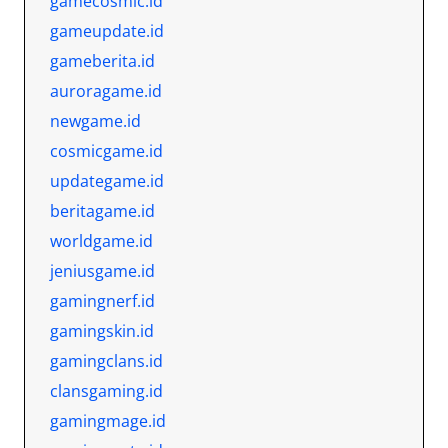
gamecosmic.id
gameupdate.id
gameberita.id
auroragame.id
newgame.id
cosmicgame.id
updategame.id
beritagame.id
worldgame.id
jeniusgame.id
gamingnerf.id
gamingskin.id
gamingclans.id
clansgaming.id
gamingmage.id