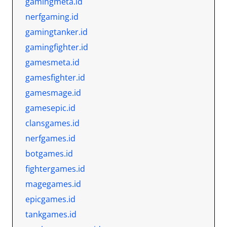
gamingmeta.id
nerfgaming.id
gamingtanker.id
gamingfighter.id
gamesmeta.id
gamesfighter.id
gamesmage.id
gamesepic.id
clansgames.id
nerfgames.id
botgames.id
fightergames.id
magegames.id
epicgames.id
tankgames.id