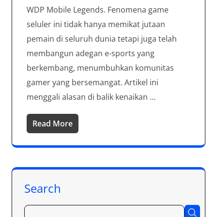
WDP Mobile Legends. Fenomena game
seluler ini tidak hanya memikat jutaan
pemain di seluruh dunia tetapi juga telah
membangun adegan e-sports yang
berkembang, menumbuhkan komunitas
gamer yang bersemangat. Artikel ini
menggali alasan di balik kenaikan …
Read More
Search