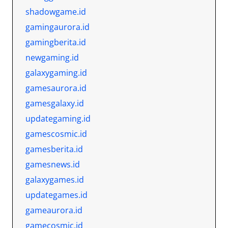
shadowgame.id
gamingaurora.id
gamingberita.id
newgaming.id
galaxygaming.id
gamesaurora.id
gamesgalaxy.id
updategaming.id
gamescosmic.id
gamesberita.id
gamesnews.id
galaxygames.id
updategames.id
gameaurora.id
gamecosmic.id