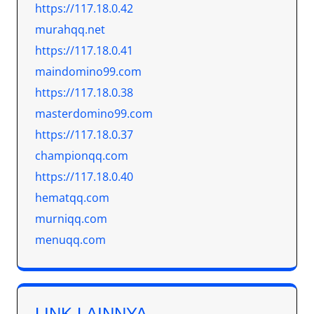
https://117.18.0.42
murahqq.net
https://117.18.0.41
maindomino99.com
https://117.18.0.38
masterdomino99.com
https://117.18.0.37
championqq.com
https://117.18.0.40
hematqq.com
murniqq.com
menuqq.com
LINK LAINNYA