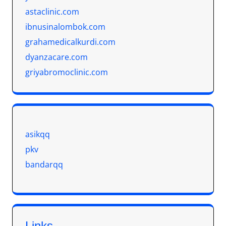
astaclinic.com
ibnusinalombok.com
grahamedicalkurdi.com
dyanzacare.com
griyabromoclinic.com
asikqq
pkv
bandarqq
Links