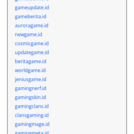
gameupdate.id
gameberita.id
auroragame.id
newgame.id
cosmicgame.id
updategame.id
beritagame.id
worldgame.id
jeniusgame.id
gamingnerf.id
gamingskin.id
gamingclans.id
clansgaming.id
gamingmage.id
gamingmeta.id