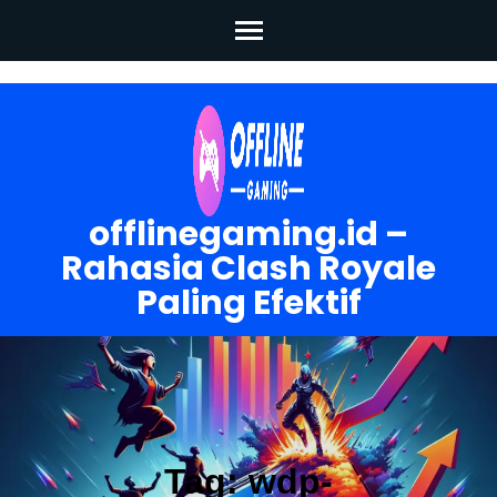
Skip
to
content
(Press
Enter)
offlinegaming.id –
Rahasia Clash Royale
Paling Efektif
Tag:
wdp-