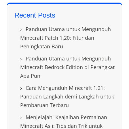
Recent Posts
Panduan Utama untuk Mengunduh
Minecraft Patch 1.20: Fitur dan
Peningkatan Baru
Panduan Utama untuk Mengunduh
Minecraft Bedrock Edition di Perangkat
Apa Pun
Cara Mengunduh Minecraft 1.21:
Panduan Langkah demi Langkah untuk
Pembaruan Terbaru
Menjelajahi Keajaiban Permainan
Minecraft Asli: Tips dan Trik untuk