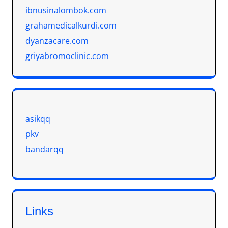
ibnusinalombok.com
grahamedicalkurdi.com
dyanzacare.com
griyabromoclinic.com
asikqq
pkv
bandarqq
Links