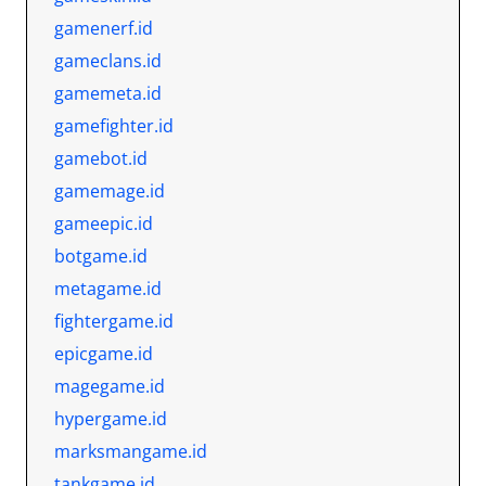
gamenerf.id
gameclans.id
gamemeta.id
gamefighter.id
gamebot.id
gamemage.id
gameepic.id
botgame.id
metagame.id
fightergame.id
epicgame.id
magegame.id
hypergame.id
marksmangame.id
tankgame.id